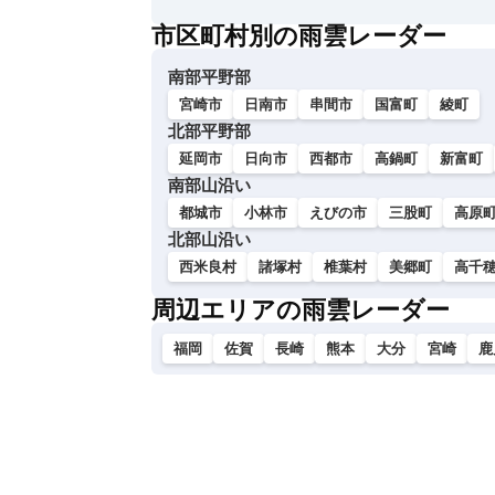
い
市区町村別の雨雲レーダー
南部平野部
宮崎市
日南市
串間市
国富町
綾町
北部平野部
延岡市
日向市
西都市
高鍋町
新富町
南部山沿い
都城市
小林市
えびの市
三股町
高原
北部山沿い
西米良村
諸塚村
椎葉村
美郷町
高千
周辺エリアの雨雲レーダー
福岡
佐賀
長崎
熊本
大分
宮崎
鹿