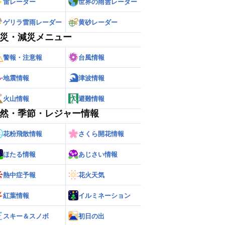
雷レーダー
世界の雨雲レーダー
ゲリラ雷雨レーダー
黄砂レーダー
災・減災メニュー
警報・注意報
台風情報
地震情報
津波情報
火山情報
避難情報
然・季節・レジャー情報
花粉飛散情報
さくら開花情報
ほたる情報
あじさい情報
熱中症予報
花火天気
紅葉情報
イルミネーション
ー
世界の雨雲レーダー
スキー＆スノボ
初日の出