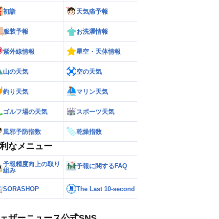
初詣
天気痛予報
服装予報
お洗濯情報
紫外線情報
星空・天体情報
山の天気
空の天気
釣り天気
マリン天気
ゴルフ場の天気
スポーツ天気
風邪予防指数
乾燥指数
利なメニュー
予報精度向上の取り
予報に関するFAQ
組み
SORASHOP
The Last 10-second
ェザーニュース公式SNS