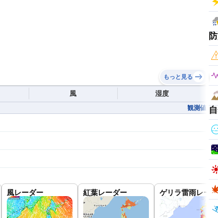
防
もっと見る
風
湿度
観測値
自
風レーダー
紅葉レーダー
ゲリラ雷雨レーダ