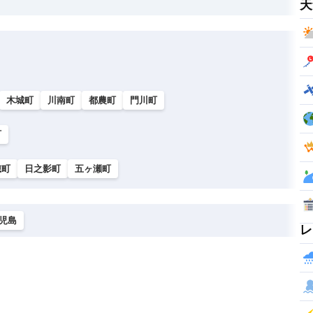
天
木城町
川南町
都農町
門川町
町
穂町
日之影町
五ヶ瀬町
児島
レ