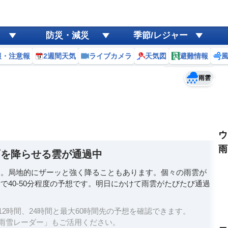
ゲリラ
風
防災・減災
季節/レジャー
黄砂
報・注意報
2週間天気
ライブカメラ
天気図
避難情報
予報士コメント
天気
台風
雨雲
ウ
雨
雨を降らせる雲が通過中
す。局地的にザーッと強く降ることもあります。個々の雨雲が
で40-50分程度の予想です。明日にかけて雨雲がたびたび通過
2時間、24時間と最大60時間先の予想を確認できます。
雨雪レーダー」もご活用ください。