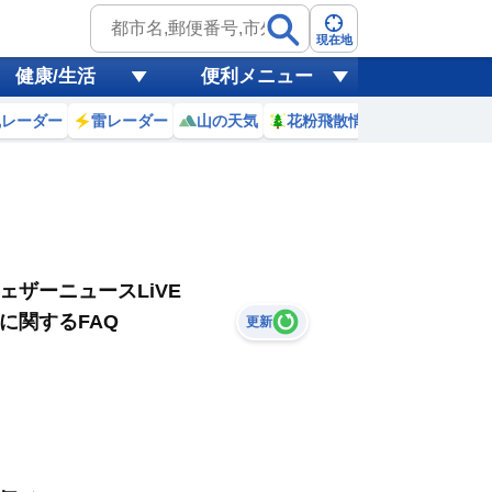
現在地
健康/生活
便利メニュー
風レーダー
雷レーダー
山の天気
花粉飛散情報
世界天気
ェザーニュースLiVE
に関するFAQ
更新