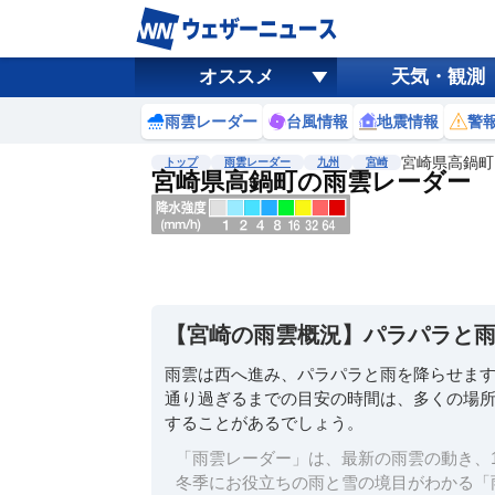
オススメ
天気・観測
雨雲レーダー
台風情報
地震情報
警
宮崎県高鍋町
トップ
雨雲レーダー
九州
宮崎
宮崎県高鍋町の雨雲レーダー
地図選択
背景色調整
明
る
い
【宮崎の雨雲概況】パラパラと
暗
い
雨雲は西へ進み、パラパラと雨を降らせま
通り過ぎるまでの目安の時間は、多くの場所
濃淡調整
することがあるでしょう。
薄
い
「雨雲レーダー」は、最新の雨雲の動き、1
濃
冬季にお役立ちの雨と雪の境目がわかる「