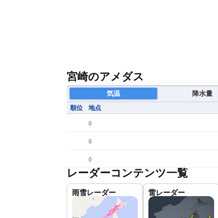
宮崎のアメダス
気温
降水量
順位
地点
(
)
(
)
(
)
レーダーコンテンツ一覧
雨雪レーダー
雷レーダー