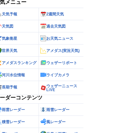
気メニュー
天気予報
2週間天気
天気図
過去天気図
気象衛星
お天気ニュース
世界天気
アメダス(実況天気)
アメダスランキング
ウェザーリポート
河川水位情報
ライブカメラ
ウェザーニュース
長期予報
LiVE
ーダーコンテンツ
雨雲レーダー
雨雪レーダー
積雪レーダー
風レーダー