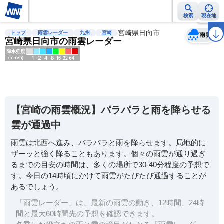
検索
現在地
天気
台風
雨雲レーダー
台風情報
地震情報
宮崎県日向市
警報・注意報
2週間天気
ラ
トップ
雨雲レーダー
九州
宮崎
雨雲
宮崎県日向市の雨雲レーダー
明
る
い
【宮崎の雨雲概況】パラパラと雨を降らせる
暗
雲が通過中
い
雨雲は北西へ進み、パラパラと雨を降らせます。局地的に
薄
ザーッと強く降ることもあります。個々の雨雲が通り過ぎ
い
るまでの目安の時間は、多くの場所で30-40分程度の予想で
濃
す。今日の14時頃にかけて雨雲がたびたび通過することが
い
あるでしょう。
「雨雲レーダー」は、最新の雨雲の動き、12時間、24時
間と最大60時間先の予想を確認できます。