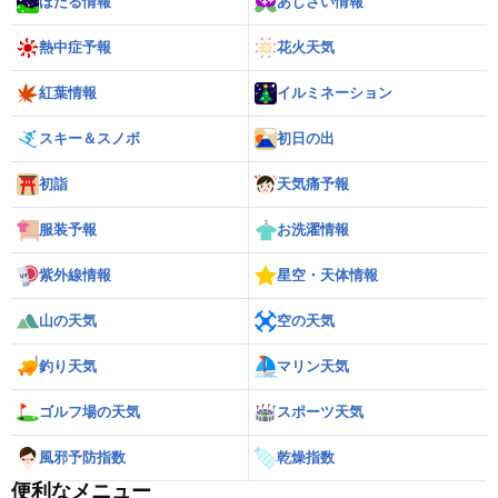
ほたる情報
あじさい情報
熱中症予報
花火天気
紅葉情報
イルミネーション
スキー＆スノボ
初日の出
初詣
天気痛予報
服装予報
お洗濯情報
紫外線情報
星空・天体情報
山の天気
空の天気
釣り天気
マリン天気
ゴルフ場の天気
スポーツ天気
風邪予防指数
乾燥指数
便利なメニュー