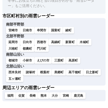
冬季にお役立ちの雨と雪の境目がわかる「雨雪レーダ
ー」もご活用ください。
市区町村別の雨雲レーダー
南部平野部
宮崎市
日南市
串間市
国富町
綾町
北部平野部
延岡市
日向市
西都市
高鍋町
新富町
木城町
川南町
都農町
門川町
南部山沿い
都城市
小林市
えびの市
三股町
高原町
北部山沿い
西米良村
諸塚村
椎葉村
美郷町
高千穂町
日之影町
五ヶ瀬町
周辺エリアの雨雲レーダー
福岡
佐賀
長崎
熊本
大分
宮崎
鹿児島