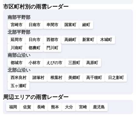
市区町村別の雨雲レーダー
南部平野部
宮崎市
日南市
串間市
国富町
綾町
北部平野部
延岡市
日向市
西都市
高鍋町
新富町
木城町
川南町
都農町
門川町
南部山沿い
都城市
小林市
えびの市
三股町
高原町
北部山沿い
西米良村
諸塚村
椎葉村
美郷町
高千穂町
日之影町
五ヶ瀬町
周辺エリアの雨雲レーダー
福岡
佐賀
長崎
熊本
大分
宮崎
鹿児島