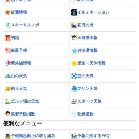
紅葉情報
イルミネーション
スキー＆スノボ
初日の出
初詣
天気痛予報
服装予報
お洗濯情報
紫外線情報
星空・天体情報
山の天気
空の天気
釣り天気
マリン天気
ゴルフ場の天気
スポーツ天気
風邪予防指数
乾燥指数
便利なメニュー
予報精度向上の取り組み
予報に関するFAQ