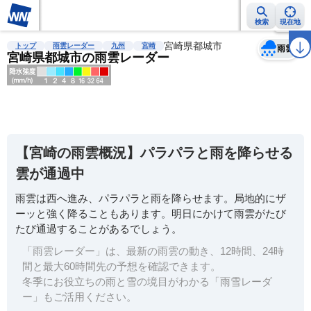
検索
現在地
天気
台風
雨雲レーダー
台風情報
地震情報
宮崎県都城市
警報・注意報
2週間天気
ラ
トップ
雨雲レーダー
九州
宮崎
雨雲
宮崎県都城市の雨雲レーダー
明
る
い
【宮崎の雨雲概況】パラパラと雨を降らせる
暗
雲が通過中
い
雨雲は西へ進み、パラパラと雨を降らせます。局地的にザ
薄
ーッと強く降ることもあります。明日にかけて雨雲がたび
い
たび通過することがあるでしょう。
濃
「雨雲レーダー」は、最新の雨雲の動き、12時間、24時
い
間と最大60時間先の予想を確認できます。
冬季にお役立ちの雨と雪の境目がわかる「雨雪レーダ
ー」もご活用ください。