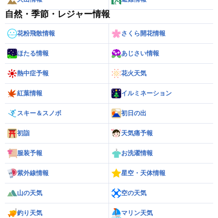
自然・季節・レジャー情報
花粉飛散情報
さくら開花情報
ほたる情報
あじさい情報
熱中症予報
花火天気
紅葉情報
イルミネーション
スキー＆スノボ
初日の出
初詣
天気痛予報
服装予報
お洗濯情報
紫外線情報
星空・天体情報
山の天気
空の天気
釣り天気
マリン天気