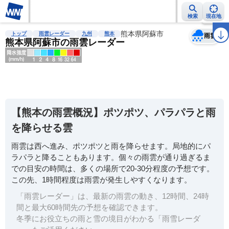
検索
現在地
天気
台風
雨雲レーダー
台風情報
地震情報
熊本県阿蘇市
警報・注意報
2週間天気
ラ
トップ
雨雲レーダー
九州
熊本
雨雲
熊本県阿蘇市の雨雲レーダー
明
る
い
【熊本の雨雲概況】ポツポツ、パラパラと雨
暗
を降らせる雲
い
雨雲は西へ進み、ポツポツと雨を降らせます。局地的にパ
薄
ラパラと降ることもあります。個々の雨雲が通り過ぎるま
い
での目安の時間は、多くの場所で20-30分程度の予想です。
濃
この先、1時間程度は雨雲が発生しやすくなります。
い
「雨雲レーダー」は、最新の雨雲の動き、12時間、24時
間と最大60時間先の予想を確認できます。
冬季にお役立ちの雨と雪の境目がわかる「雨雪レーダ