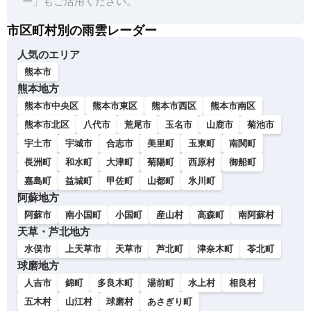
ー」もご活用ください。
市区町村別の雨雲レーダー
人気のエリア
熊本市
熊本地方
熊本市中央区
熊本市東区
熊本市西区
熊本市南区
熊本市北区
八代市
荒尾市
玉名市
山鹿市
菊池市
宇土市
宇城市
合志市
美里町
玉東町
南関町
長洲町
和水町
大津町
菊陽町
西原村
御船町
嘉島町
益城町
甲佐町
山都町
氷川町
阿蘇地方
阿蘇市
南小国町
小国町
産山村
高森町
南阿蘇村
天草・芦北地方
水俣市
上天草市
天草市
芦北町
津奈木町
苓北町
球磨地方
人吉市
錦町
多良木町
湯前町
水上村
相良村
五木村
山江村
球磨村
あさぎり町