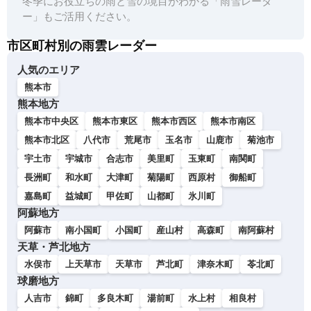
冬季にお役立ちの雨と雪の境目がわかる「雨雪レーダ
ー」もご活用ください。
市区町村別の雨雲レーダー
人気のエリア
熊本市
熊本地方
熊本市中央区
熊本市東区
熊本市西区
熊本市南区
熊本市北区
八代市
荒尾市
玉名市
山鹿市
菊池市
宇土市
宇城市
合志市
美里町
玉東町
南関町
長洲町
和水町
大津町
菊陽町
西原村
御船町
嘉島町
益城町
甲佐町
山都町
氷川町
阿蘇地方
阿蘇市
南小国町
小国町
産山村
高森町
南阿蘇村
天草・芦北地方
水俣市
上天草市
天草市
芦北町
津奈木町
苓北町
球磨地方
人吉市
錦町
多良木町
湯前町
水上村
相良村