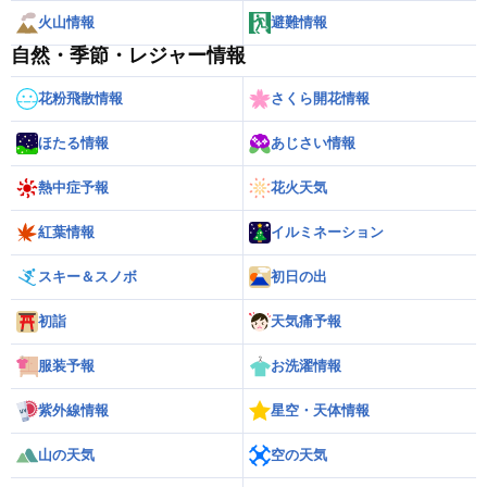
火山情報
避難情報
自然・季節・レジャー情報
花粉飛散情報
さくら開花情報
ほたる情報
あじさい情報
熱中症予報
花火天気
紅葉情報
イルミネーション
スキー＆スノボ
初日の出
初詣
天気痛予報
服装予報
お洗濯情報
紫外線情報
星空・天体情報
山の天気
空の天気