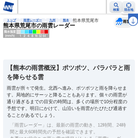
検索
現在地
天気
台風
雨雲レーダー
台風情報
地震情報
熊本県荒尾市
警報・注意報
2週間天気
ラ
トップ
雨雲レーダー
九州
熊本
雨雲
熊本県荒尾市の雨雲レーダー
明
る
い
【熊本の雨雲概況】ポツポツ、パラパラと雨
暗
を降らせる雲
い
雨雲が所々で発生。北西へ進み、ポツポツと雨を降らせま
薄
す。局地的にサーッと降ることもあります。個々の雨雲が
い
通り過ぎるまでの目安の時間は、多くの場所で10分程度の
濃
予想です。明日にかけて、山沿いを雨雲がたびたび通過す
い
ることがあるでしょう。
「雨雲レーダー」は、最新の雨雲の動き、12時間、24時
間と最大60時間先の予想を確認できます。