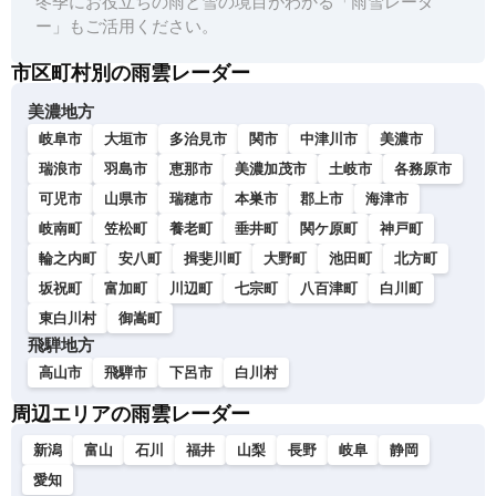
冬季にお役立ちの雨と雪の境目がわかる「雨雪レーダ
ー」もご活用ください。
市区町村別の雨雲レーダー
美濃地方
岐阜市
大垣市
多治見市
関市
中津川市
美濃市
瑞浪市
羽島市
恵那市
美濃加茂市
土岐市
各務原市
可児市
山県市
瑞穂市
本巣市
郡上市
海津市
岐南町
笠松町
養老町
垂井町
関ケ原町
神戸町
輪之内町
安八町
揖斐川町
大野町
池田町
北方町
坂祝町
富加町
川辺町
七宗町
八百津町
白川町
東白川村
御嵩町
飛騨地方
高山市
飛騨市
下呂市
白川村
周辺エリアの雨雲レーダー
新潟
富山
石川
福井
山梨
長野
岐阜
静岡
愛知