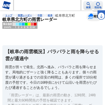
検索
現在地
天気
台風
雨雲レーダー
台風情報
地震情報
岐阜県北方町
警報・注意報
2週間天気
ラ
トップ
雨雲レーダー
中部
岐阜
雨雲
岐阜県北方町の雨雲レーダー
明
る
い
【岐阜の雨雲概況】パラパラと雨を降らせる
暗
雲が通過中
い
雨雲が所々で発生。北西へ進み、パラパラと雨を降らせま
薄
す。局地的にザーッと強く降ることもあります。個々の雨
い
雲が通り過ぎるまでの目安の時間は、多くの場所で10分程
濃
度の予想です。今日の16時頃にかけて山沿いを雨雲がたび
い
たび通過することがあるでしょう。
「雨雲レーダー」は、最新の雨雲の動き、12時間、24時
間と最大60時間先の予想を確認できます。