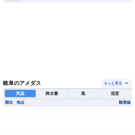
岐阜のアメダス
もっと見る
気温
降水量
風
湿度
順位
地点
観測値