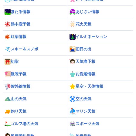
ほたる情報
あじさい情報
熱中症予報
花火天気
紅葉情報
イルミネーション
スキー＆スノボ
初日の出
初詣
天気痛予報
服装予報
お洗濯情報
紫外線情報
星空・天体情報
山の天気
空の天気
釣り天気
マリン天気
ゴルフ場の天気
スポーツ天気