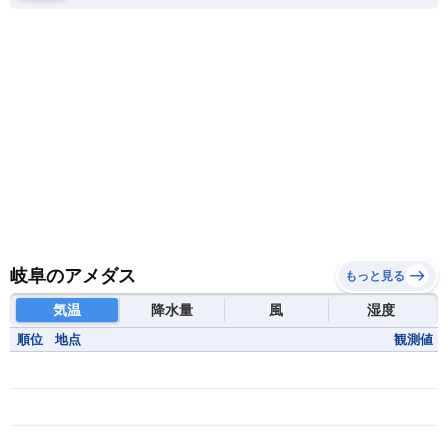
岐阜のアメダス
もっと見る
気温
降水量
風
湿度
順位
地点
観測値