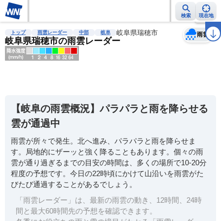
検索
現在地
天気
台風
雨雲レーダー
台風情報
地震情報
岐阜県瑞穂市
警報・注意報
2週間天気
ラ
トップ
雨雲レーダー
中部
岐阜
雨雲
岐阜県瑞穂市の雨雲レーダー
明
る
い
【岐阜の雨雲概況】パラパラと雨を降らせる
暗
雲が通過中
い
雨雲が所々で発生。北へ進み、パラパラと雨を降らせま
薄
す。局地的にザーッと強く降ることもあります。個々の雨
い
雲が通り過ぎるまでの目安の時間は、多くの場所で10-20分
濃
程度の予想です。今日の22時頃にかけて山沿いを雨雲がた
い
びたび通過することがあるでしょう。
「雨雲レーダー」は、最新の雨雲の動き、12時間、24時
間と最大60時間先の予想を確認できます。