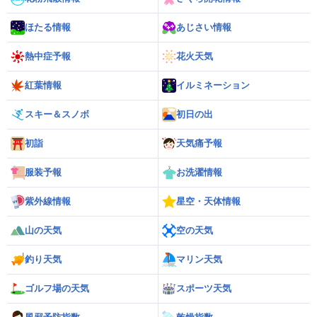
ほたる情報
あじさい情報
熱中症予報
花火天気
紅葉情報
イルミネーション
スキー＆スノボ
初日の出
初詣
天気痛予報
服装予報
お洗濯情報
紫外線情報
星空・天体情報
山の天気
空の天気
釣り天気
マリン天気
ゴルフ場の天気
スポーツ天気