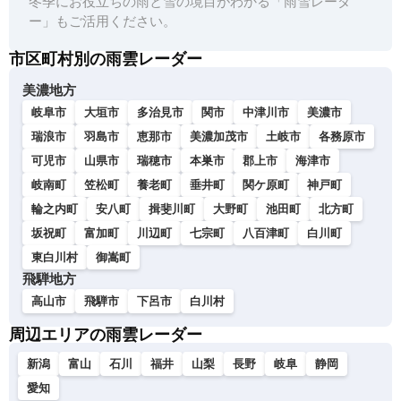
冬季にお役立ちの雨と雪の境目がわかる「雨雪レーダ
ー」もご活用ください。
市区町村別の雨雲レーダー
美濃地方
岐阜市
大垣市
多治見市
関市
中津川市
美濃市
瑞浪市
羽島市
恵那市
美濃加茂市
土岐市
各務原市
可児市
山県市
瑞穂市
本巣市
郡上市
海津市
岐南町
笠松町
養老町
垂井町
関ケ原町
神戸町
輪之内町
安八町
揖斐川町
大野町
池田町
北方町
坂祝町
富加町
川辺町
七宗町
八百津町
白川町
東白川村
御嵩町
飛騨地方
高山市
飛騨市
下呂市
白川村
周辺エリアの雨雲レーダー
新潟
富山
石川
福井
山梨
長野
岐阜
静岡
愛知