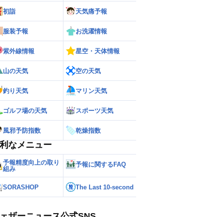
初詣
天気痛予報
服装予報
お洗濯情報
紫外線情報
星空・天体情報
山の天気
空の天気
釣り天気
マリン天気
ゴルフ場の天気
スポーツ天気
風邪予防指数
乾燥指数
利なメニュー
予報精度向上の取り
予報に関するFAQ
組み
SORASHOP
The Last 10-second
ェザーニュース公式SNS