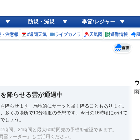
ゲリラ
風
防災・減災
季節/レジャー
黄砂
報・注意報
2週間天気
ライブカメラ
天気図
避難情報
予報士コメント
天気
台風
雨雲
ウ
雨
雨を降らせる雲が通過中
雨を降らせます。局地的にザーッと強く降ることもあります。
、多くの場所で10分程度の予想です。今日の16時頃にかけて
るでしょう。
2時間、24時間と最大60時間先の予想を確認できます。
雨雪レーダー」もご活用ください。