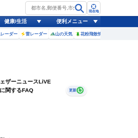
現在地
健康/生活
便利メニュー
風レーダー
雷レーダー
山の天気
花粉飛散情報
世界天気
ェザーニュースLiVE
に関するFAQ
更新