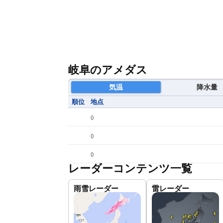
岐阜のアメダス
気温
降水量
順位
地点
(
)
(
)
(
)
レーダーコンテンツ一覧
雨雪レーダー
雷レーダー