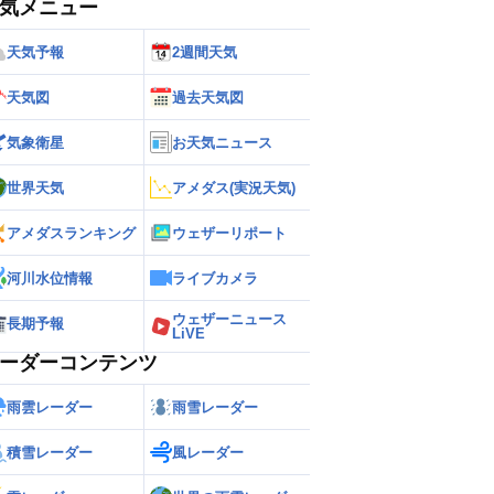
気メニュー
天気予報
2週間天気
天気図
過去天気図
気象衛星
お天気ニュース
世界天気
アメダス(実況天気)
アメダスランキング
ウェザーリポート
河川水位情報
ライブカメラ
ウェザーニュース
長期予報
LiVE
ーダーコンテンツ
雨雲レーダー
雨雪レーダー
積雪レーダー
風レーダー