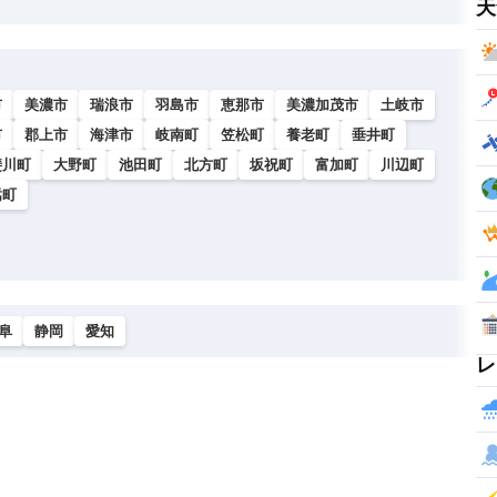
天
市
美濃市
瑞浪市
羽島市
恵那市
美濃加茂市
土岐市
市
郡上市
海津市
岐南町
笠松町
養老町
垂井町
斐川町
大野町
池田町
北方町
坂祝町
富加町
川辺町
嵩町
阜
静岡
愛知
レ