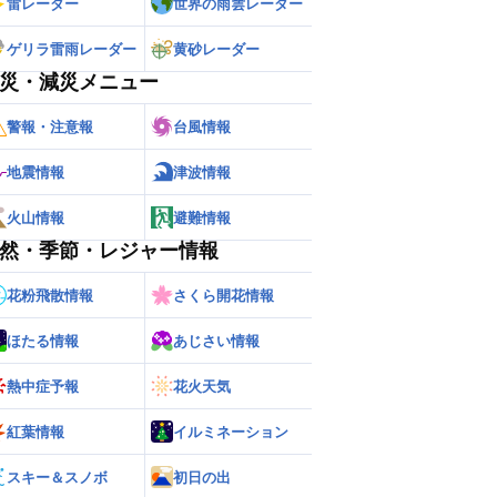
雷レーダー
世界の雨雲レーダー
ゲリラ雷雨レーダー
黄砂レーダー
災・減災メニュー
警報・注意報
台風情報
地震情報
津波情報
火山情報
避難情報
然・季節・レジャー情報
花粉飛散情報
さくら開花情報
ほたる情報
あじさい情報
熱中症予報
花火天気
ー
世界の雨雲レーダー
紅葉情報
イルミネーション
スキー＆スノボ
初日の出