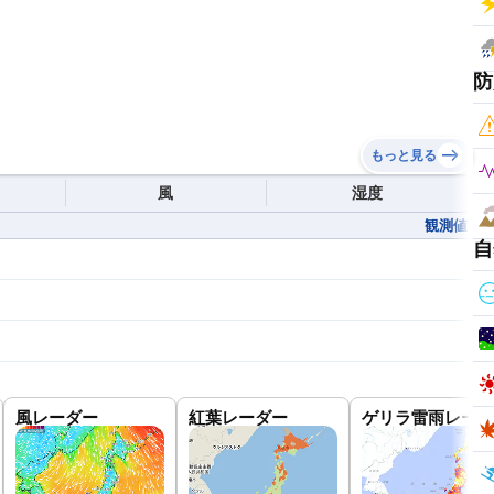
防
もっと見る
風
湿度
観測値
自
風レーダー
紅葉レーダー
ゲリラ雷雨レーダ