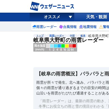
オススメ
天気・観測
雨雲レーダー
台風情報
地震情報
警
岐阜県大野町
トップ
雨雲レーダー
中部
岐阜
岐阜県大野町の雨雲レーダー
地図選択
背景色調整
明
る
い
【岐阜の雨雲概況】パラパラと
暗
い
雨雲が所々で発生。北へ進み、パラパラと
個々の雨雲が通り過ぎるまでの目安の時間は
濃淡調整
山沿いを雨雲がたびたび通過することがあ
薄
い
「雨雲レーダー」は、最新の雨雲の動き、1
濃
冬季にお役立ちの雨と雪の境目がわかる「