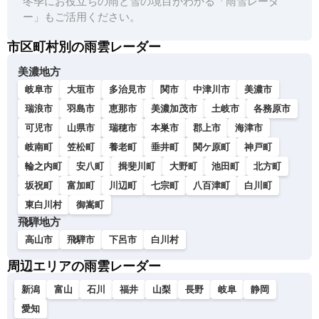
冬季にお役立ちの雨と雪の境目がわかる「雨雪レーダ
ー」もご活用ください。
市区町村別の雨雲レーダー
美濃地方
岐阜市
大垣市
多治見市
関市
中津川市
美濃市
瑞浪市
羽島市
恵那市
美濃加茂市
土岐市
各務原市
可児市
山県市
瑞穂市
本巣市
郡上市
海津市
岐南町
笠松町
養老町
垂井町
関ケ原町
神戸町
輪之内町
安八町
揖斐川町
大野町
池田町
北方町
坂祝町
富加町
川辺町
七宗町
八百津町
白川町
東白川村
御嵩町
飛騨地方
高山市
飛騨市
下呂市
白川村
周辺エリアの雨雲レーダー
新潟
富山
石川
福井
山梨
長野
岐阜
静岡
愛知