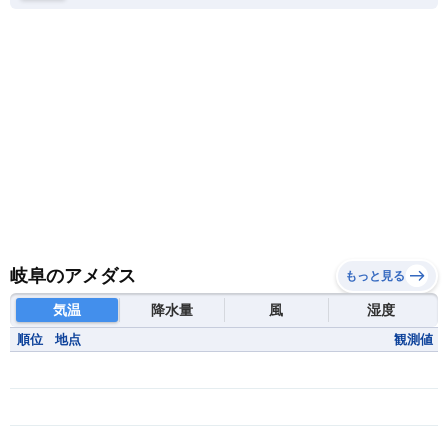
岐阜のアメダス
もっと見る
気温
降水量
風
湿度
順位
地点
観測値