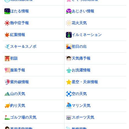
ほたる情報
あじさい情報
熱中症予報
花火天気
紅葉情報
イルミネーション
スキー＆スノボ
初日の出
初詣
天気痛予報
服装予報
お洗濯情報
紫外線情報
星空・天体情報
山の天気
空の天気
釣り天気
マリン天気
ゴルフ場の天気
スポーツ天気