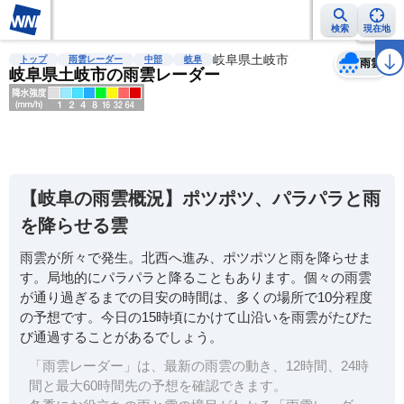
検索
現在地
天気
台風
雨雲レーダー
台風情報
地震情報
岐阜県土岐市
警報・注意報
2週間天気
ラ
トップ
雨雲レーダー
中部
岐阜
雨雲
岐阜県土岐市の雨雲レーダー
明
る
い
【岐阜の雨雲概況】ポツポツ、パラパラと雨
暗
を降らせる雲
い
雨雲が所々で発生。北西へ進み、ポツポツと雨を降らせま
薄
す。局地的にパラパラと降ることもあります。個々の雨雲
い
が通り過ぎるまでの目安の時間は、多くの場所で10分程度
濃
の予想です。今日の15時頃にかけて山沿いを雨雲がたびた
い
び通過することがあるでしょう。
「雨雲レーダー」は、最新の雨雲の動き、12時間、24時
間と最大60時間先の予想を確認できます。