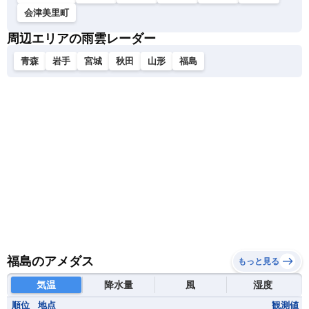
会津美里町
周辺エリアの雨雲レーダー
青森
岩手
宮城
秋田
山形
福島
福島のアメダス
もっと見る
気温
降水量
風
湿度
順位
地点
観測値