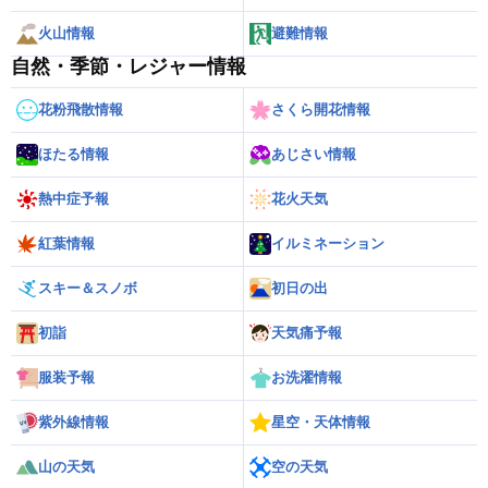
火山情報
避難情報
自然・季節・レジャー情報
花粉飛散情報
さくら開花情報
ほたる情報
あじさい情報
熱中症予報
花火天気
紅葉情報
イルミネーション
スキー＆スノボ
初日の出
初詣
天気痛予報
服装予報
お洗濯情報
紫外線情報
星空・天体情報
山の天気
空の天気