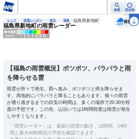
検索
現在地
天気
台風
雨雲レーダー
台風情報
地震情報
福島県新地町
警報・注意報
2週間天気
ラ
トップ
雨雲レーダー
東北
福島
雨雲
福島県新地町の雨雲レーダー
明
る
い
【福島の雨雲概況】ポツポツ、パラパラと雨
暗
を降らせる雲
い
雨雲が所々で発生。西へ進み、ポツポツと雨を降らせま
薄
す。局地的にパラパラと降ることもあります。個々の雨雲
い
が通り過ぎるまでの目安の時間は、多くの場所で20-30分程
濃
度の予想です。この先、山沿いでは1時間程度は雨雲が発生
い
しやすくなります。
「雨雲レーダー」は、最新の雨雲の動き、12時間、24時
間と最大60時間先の予想を確認できます。