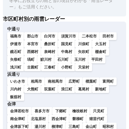
冬季にお役立ちの雨と雪の境目がわかる「雨雪レーダ
ー」もご活用ください。
市区町村別の雨雲レーダー
中通り
福島市
郡山市
白河市
須賀川市
二本松市
田村市
伊達市
本宮市
桑折町
国見町
川俣町
大玉村
鏡石町
西郷村
泉崎村
中島村
矢吹町
棚倉町
矢祭町
塙町
鮫川村
石川町
玉川村
平田村
浅川町
古殿町
三春町
小野町
天栄村
浜通り
いわき市
相馬市
南相馬市
広野町
楢葉町
富岡町
川内村
大熊町
双葉町
浪江町
葛尾村
新地町
飯舘村
会津
会津若松市
喜多方市
下郷町
檜枝岐村
只見町
南会津町
北塩原村
西会津町
磐梯町
猪苗代町
会津坂下町
湯川村
柳津町
三島町
金山町
昭和村