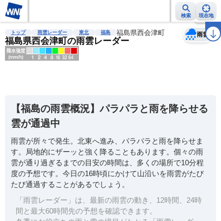
検索
現在地
天気
台風
雨雲レーダー
台風情報
地震情報
福島県西会津町
警報・注意報
2週間天気
ラ
トップ
雨雲レーダー
東北
福島
雨雲
福島県西会津町の雨雲レーダー
明
る
い
【福島の雨雲概況】パラパラと雨を降らせる
暗
雲が通過中
い
雨雲が所々で発生。北東へ進み、パラパラと雨を降らせま
薄
す。局地的にザーッと強く降ることもあります。個々の雨
い
雲が通り過ぎるまでの目安の時間は、多くの場所で10分程
濃
度の予想です。今日の16時頃にかけて山沿いを雨雲がたび
い
たび通過することがあるでしょう。
「雨雲レーダー」は、最新の雨雲の動き、12時間、24時
間と最大60時間先の予想を確認できます。