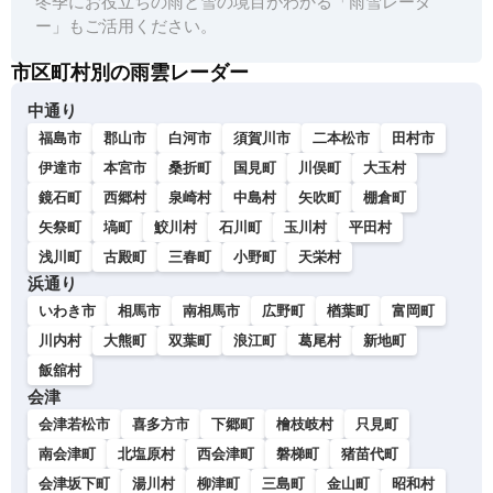
冬季にお役立ちの雨と雪の境目がわかる「雨雪レーダ
ー」もご活用ください。
市区町村別の雨雲レーダー
中通り
福島市
郡山市
白河市
須賀川市
二本松市
田村市
伊達市
本宮市
桑折町
国見町
川俣町
大玉村
鏡石町
西郷村
泉崎村
中島村
矢吹町
棚倉町
矢祭町
塙町
鮫川村
石川町
玉川村
平田村
浅川町
古殿町
三春町
小野町
天栄村
浜通り
いわき市
相馬市
南相馬市
広野町
楢葉町
富岡町
川内村
大熊町
双葉町
浪江町
葛尾村
新地町
飯舘村
会津
会津若松市
喜多方市
下郷町
檜枝岐村
只見町
南会津町
北塩原村
西会津町
磐梯町
猪苗代町
会津坂下町
湯川村
柳津町
三島町
金山町
昭和村