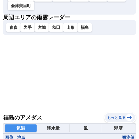
会津美里町
周辺エリアの雨雲レーダー
青森
岩手
宮城
秋田
山形
福島
福島のアメダス
もっと見る
気温
降水量
風
湿度
順位
地点
観測値