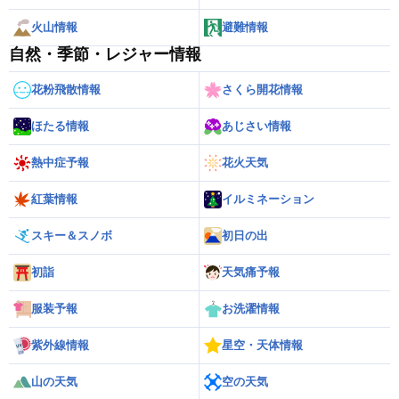
火山情報
避難情報
自然・季節・レジャー情報
花粉飛散情報
さくら開花情報
ほたる情報
あじさい情報
熱中症予報
花火天気
紅葉情報
イルミネーション
スキー＆スノボ
初日の出
初詣
天気痛予報
服装予報
お洗濯情報
紫外線情報
星空・天体情報
山の天気
空の天気