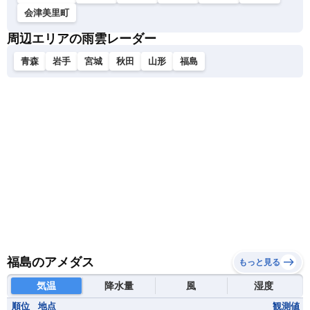
会津美里町
周辺エリアの雨雲レーダー
青森
岩手
宮城
秋田
山形
福島
福島のアメダス
もっと見る
気温
降水量
風
湿度
順位
地点
観測値