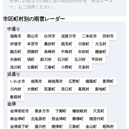
冬季にお役立ちの雨と雪の境目がわかる「雨雪レーダ
ー」もご活用ください。
市区町村別の雨雲レーダー
中通り
福島市
郡山市
白河市
須賀川市
二本松市
田村市
伊達市
本宮市
桑折町
国見町
川俣町
大玉村
鏡石町
西郷村
泉崎村
中島村
矢吹町
棚倉町
矢祭町
塙町
鮫川村
石川町
玉川村
平田村
浅川町
古殿町
三春町
小野町
天栄村
浜通り
いわき市
相馬市
南相馬市
広野町
楢葉町
富岡町
川内村
大熊町
双葉町
浪江町
葛尾村
新地町
飯舘村
会津
会津若松市
喜多方市
下郷町
檜枝岐村
只見町
南会津町
北塩原村
西会津町
磐梯町
猪苗代町
会津坂下町
湯川村
柳津町
三島町
金山町
昭和村