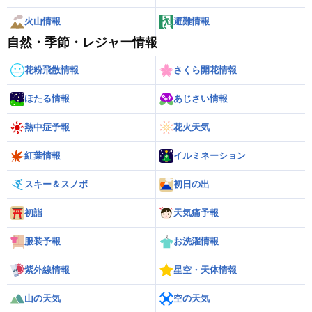
火山情報
避難情報
自然・季節・レジャー情報
花粉飛散情報
さくら開花情報
ほたる情報
あじさい情報
熱中症予報
花火天気
紅葉情報
イルミネーション
スキー＆スノボ
初日の出
初詣
天気痛予報
服装予報
お洗濯情報
紫外線情報
星空・天体情報
山の天気
空の天気