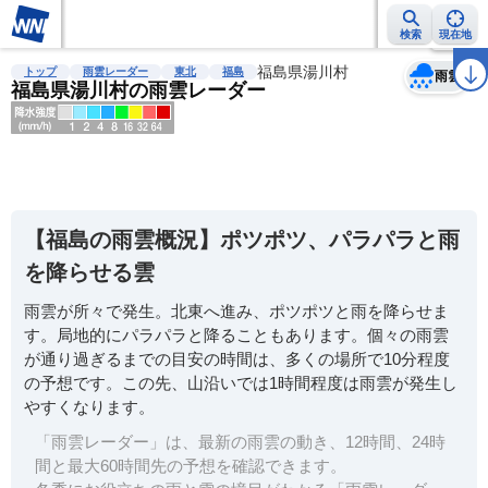
検索
現在地
天気
台風
雨雲レーダー
台風情報
地震情報
福島県湯川村
警報・注意報
2週間天気
ラ
トップ
雨雲レーダー
東北
福島
雨雲
福島県湯川村の雨雲レーダー
明
る
い
【福島の雨雲概況】ポツポツ、パラパラと雨
暗
を降らせる雲
い
雨雲が所々で発生。北東へ進み、ポツポツと雨を降らせま
薄
す。局地的にパラパラと降ることもあります。個々の雨雲
い
が通り過ぎるまでの目安の時間は、多くの場所で10分程度
濃
の予想です。この先、山沿いでは1時間程度は雨雲が発生し
い
やすくなります。
「雨雲レーダー」は、最新の雨雲の動き、12時間、24時
間と最大60時間先の予想を確認できます。