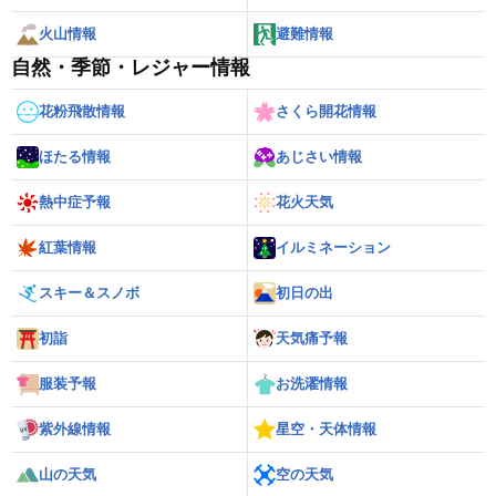
火山情報
避難情報
自然・季節・レジャー情報
花粉飛散情報
さくら開花情報
ほたる情報
あじさい情報
熱中症予報
花火天気
紅葉情報
イルミネーション
スキー＆スノボ
初日の出
初詣
天気痛予報
服装予報
お洗濯情報
紫外線情報
星空・天体情報
山の天気
空の天気