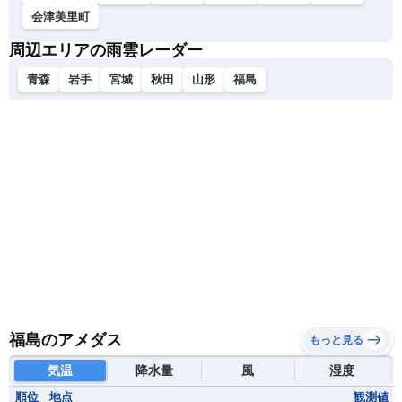
会津美里町
周辺エリアの雨雲レーダー
青森
岩手
宮城
秋田
山形
福島
福島のアメダス
もっと見る
気温
降水量
風
湿度
順位
地点
観測値