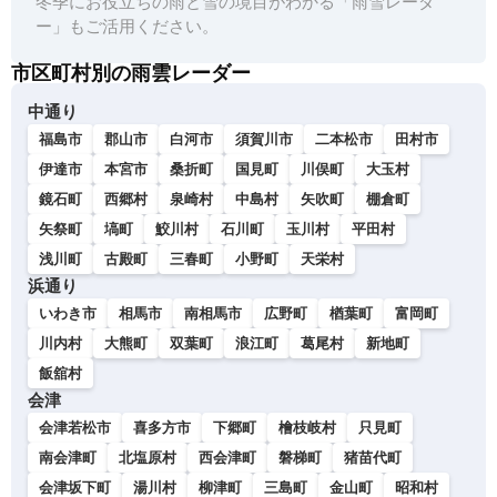
冬季にお役立ちの雨と雪の境目がわかる「雨雪レーダ
ー」もご活用ください。
市区町村別の雨雲レーダー
中通り
福島市
郡山市
白河市
須賀川市
二本松市
田村市
伊達市
本宮市
桑折町
国見町
川俣町
大玉村
鏡石町
西郷村
泉崎村
中島村
矢吹町
棚倉町
矢祭町
塙町
鮫川村
石川町
玉川村
平田村
浅川町
古殿町
三春町
小野町
天栄村
浜通り
いわき市
相馬市
南相馬市
広野町
楢葉町
富岡町
川内村
大熊町
双葉町
浪江町
葛尾村
新地町
飯舘村
会津
会津若松市
喜多方市
下郷町
檜枝岐村
只見町
南会津町
北塩原村
西会津町
磐梯町
猪苗代町
会津坂下町
湯川村
柳津町
三島町
金山町
昭和村