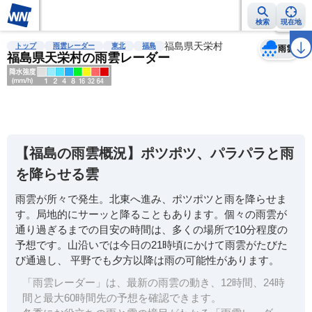
検索
現在地
天気
台風
雨雲レーダー
台風情報
地震情報
福島県天栄村
警報・注意報
2週間天気
ラ
トップ
雨雲レーダー
東北
福島
雨雲
福島県天栄村の雨雲レーダー
明
る
い
【福島の雨雲概況】ポツポツ、パラパラと雨
暗
を降らせる雲
い
雨雲が所々で発生。北東へ進み、ポツポツと雨を降らせま
薄
す。局地的にサーッと降ることもあります。個々の雨雲が
い
通り過ぎるまでの目安の時間は、多くの場所で10分程度の
濃
予想です。山沿いでは今日の21時頃にかけて雨雲がたびた
い
び通過し、 平野でも夕方以降は雨の可能性があります。
「雨雲レーダー」は、最新の雨雲の動き、12時間、24時
間と最大60時間先の予想を確認できます。