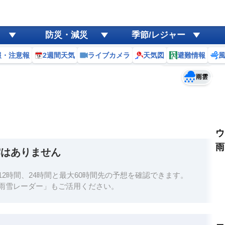
ゲリラ
風
防災・減災
季節/レジャー
黄砂
報・注意報
2週間天気
ライブカメラ
天気図
避難情報
予報士コメント
天気
台風
雨雲
ウ
雨
雲はありません
2時間、24時間と最大60時間先の予想を確認できます。
雨雪レーダー」もご活用ください。