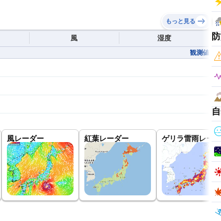
もっと見る
防
風
湿度
観測値
自
風レーダー
紅葉レーダー
ゲリラ雷雨レーダ