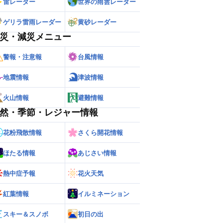
雷レーダー
世界の雨雲レーダー
ゲリラ雷雨レーダー
黄砂レーダー
災・減災メニュー
警報・注意報
台風情報
地震情報
津波情報
火山情報
避難情報
然・季節・レジャー情報
花粉飛散情報
さくら開花情報
ー
世界の雨雲レーダー
ほたる情報
あじさい情報
熱中症予報
花火天気
紅葉情報
イルミネーション
スキー＆スノボ
初日の出