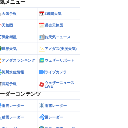
気メニュー
天気予報
2週間天気
天気図
過去天気図
気象衛星
お天気ニュース
世界天気
アメダス(実況天気)
アメダスランキング
ウェザーリポート
河川水位情報
ライブカメラ
ウェザーニュース
長期予報
LiVE
ーダーコンテンツ
雨雲レーダー
雨雪レーダー
積雪レーダー
風レーダー