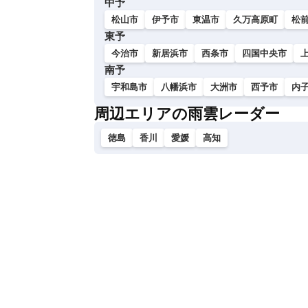
中予
い
松山市
伊予市
東温市
久万高原町
松
東予
今治市
新居浜市
西条市
四国中央市
南予
宇和島市
八幡浜市
大洲市
西予市
内
周辺エリアの雨雲レーダー
徳島
香川
愛媛
高知