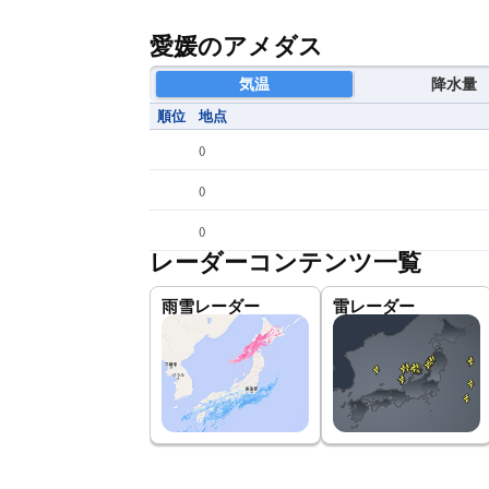
愛媛のアメダス
気温
降水量
順位
地点
(
)
(
)
(
)
レーダーコンテンツ一覧
雨雪レーダー
雷レーダー