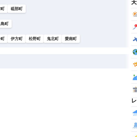
天
前町
砥部町
上島町
子町
伊方町
松野町
鬼北町
愛南町
レ