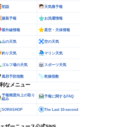
初詣
天気痛予報
服装予報
お洗濯情報
紫外線情報
星空・天体情報
山の天気
空の天気
釣り天気
マリン天気
ゴルフ場の天気
スポーツ天気
風邪予防指数
乾燥指数
利なメニュー
予報精度向上の取り
予報に関するFAQ
組み
SORASHOP
The Last 10-second
ェザーニュース公式SNS