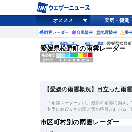
オススメ
天気・観測
雨雲レーダー
台風情報
地震情報
警
愛媛県松野町
トップ
雨雲レーダー
四国
愛媛
愛媛県松野町の雨雲レーダー
地図選択
背景色調整
明
る
い
【愛媛の雨雲概況】目立った雨
暗
い
「雨雲レーダー」は、最新の雨雲の動き、1
濃淡調整
冬季にお役立ちの雨と雪の境目がわかる「
薄
市区町村別の雨雲レーダー
い
濃