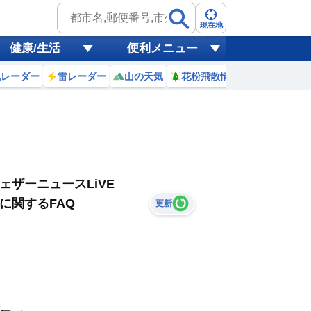
現在地
健康/生活
便利メニュー
風レーダー
雷レーダー
山の天気
花粉飛散情報
世界天気
ェザーニュースLiVE
に関するFAQ
更新