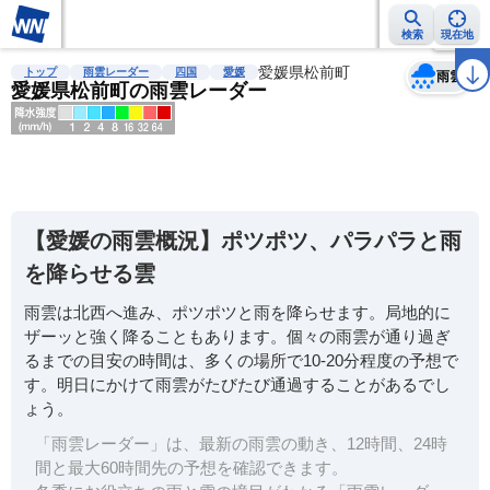
検索
現在地
天気
台風
雨雲レーダー
台風情報
地震情報
愛媛県松前町
警報・注意報
2週間天気
ラ
トップ
雨雲レーダー
四国
愛媛
雨雲
愛媛県松前町の雨雲レーダー
明
る
い
【愛媛の雨雲概況】ポツポツ、パラパラと雨
暗
を降らせる雲
い
雨雲は北西へ進み、ポツポツと雨を降らせます。局地的に
薄
ザーッと強く降ることもあります。個々の雨雲が通り過ぎ
い
るまでの目安の時間は、多くの場所で10-20分程度の予想で
濃
す。明日にかけて雨雲がたびたび通過することがあるでし
い
ょう。
「雨雲レーダー」は、最新の雨雲の動き、12時間、24時
間と最大60時間先の予想を確認できます。