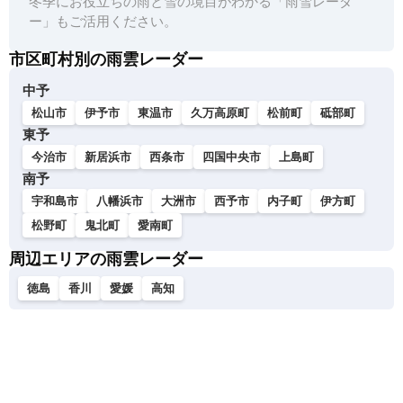
冬季にお役立ちの雨と雪の境目がわかる「雨雪レーダ
ー」もご活用ください。
市区町村別の雨雲レーダー
中予
松山市
伊予市
東温市
久万高原町
松前町
砥部町
東予
今治市
新居浜市
西条市
四国中央市
上島町
南予
宇和島市
八幡浜市
大洲市
西予市
内子町
伊方町
松野町
鬼北町
愛南町
周辺エリアの雨雲レーダー
徳島
香川
愛媛
高知