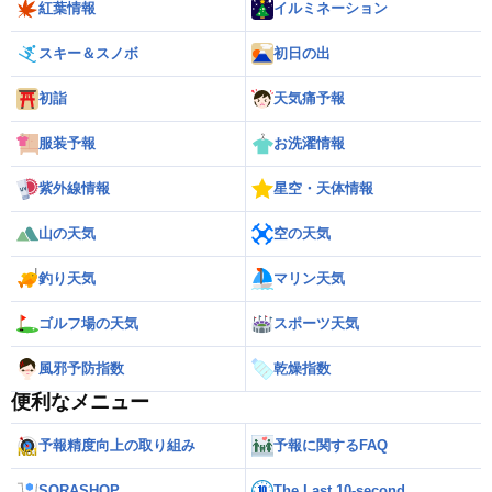
紅葉情報
イルミネーション
スキー＆スノボ
初日の出
初詣
天気痛予報
服装予報
お洗濯情報
紫外線情報
星空・天体情報
山の天気
空の天気
釣り天気
マリン天気
ゴルフ場の天気
スポーツ天気
風邪予防指数
乾燥指数
便利なメニュー
予報精度向上の取り組み
予報に関するFAQ
SORASHOP
The Last 10-second