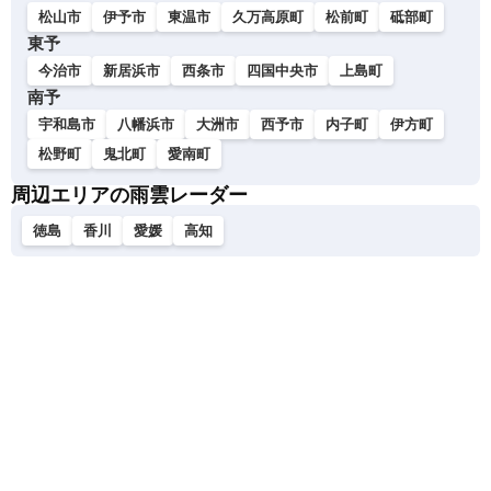
松山市
伊予市
東温市
久万高原町
松前町
砥部町
東予
今治市
新居浜市
西条市
四国中央市
上島町
南予
宇和島市
八幡浜市
大洲市
西予市
内子町
伊方町
松野町
鬼北町
愛南町
周辺エリアの雨雲レーダー
徳島
香川
愛媛
高知