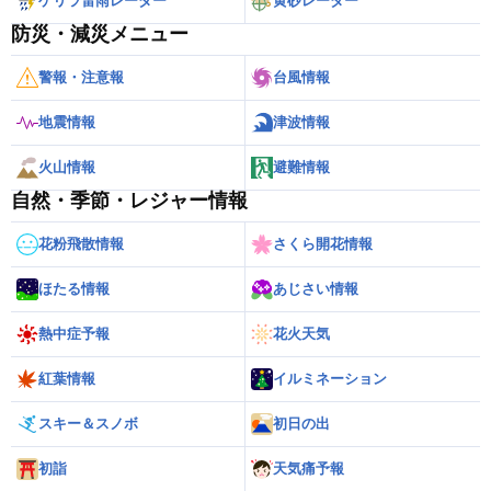
ゲリラ雷雨レーダー
黄砂レーダー
防災・減災メニュー
警報・注意報
台風情報
地震情報
津波情報
火山情報
避難情報
自然・季節・レジャー情報
花粉飛散情報
さくら開花情報
ほたる情報
あじさい情報
熱中症予報
花火天気
紅葉情報
イルミネーション
スキー＆スノボ
初日の出
初詣
天気痛予報