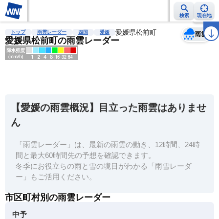
検索
現在地
天気
台風
雨雲レーダー
台風情報
地震情報
愛媛県松前町
警報・注意報
2週間天気
ラ
トップ
雨雲レーダー
四国
愛媛
雨雲
愛媛県松前町の雨雲レーダー
明
る
い
【愛媛の雨雲概況】目立った雨雲はありませ
暗
ん
い
「雨雲レーダー」は、最新の雨雲の動き、12時間、24時
薄
間と最大60時間先の予想を確認できます。
い
冬季にお役立ちの雨と雪の境目がわかる「雨雪レーダ
濃
ー」もご活用ください。
い
市区町村別の雨雲レーダー
中予