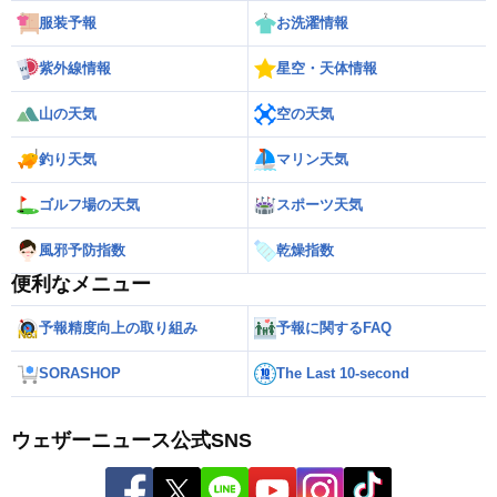
服装予報
お洗濯情報
紫外線情報
星空・天体情報
山の天気
空の天気
釣り天気
マリン天気
ゴルフ場の天気
スポーツ天気
風邪予防指数
乾燥指数
便利なメニュー
予報精度向上の取り組み
予報に関するFAQ
SORASHOP
The Last 10-second
ウェザーニュース公式SNS