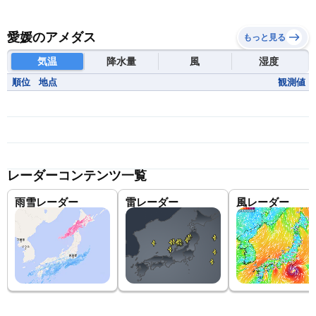
愛媛のアメダス
もっと見る
気温
降水量
風
湿度
順位
地点
観測値
レーダーコンテンツ一覧
雨雪レーダー
雷レーダー
風レーダー