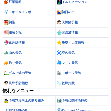
紅葉情報
イルミネーション
スキー＆スノボ
初日の出
初詣
天気痛予報
服装予報
お洗濯情報
紫外線情報
星空・天体情報
山の天気
空の天気
釣り天気
マリン天気
ゴルフ場の天気
スポーツ天気
風邪予防指数
乾燥指数
便利なメニュー
予報精度向上の取り組み
予報に関するFAQ
SORASHOP
The Last 10-second