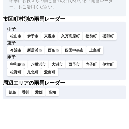
冬季にお役立ちの雨と雪の境目がわかる「雨雪レーダ
ー」もご活用ください。
市区町村別の雨雲レーダー
中予
松山市
伊予市
東温市
久万高原町
松前町
砥部町
東予
今治市
新居浜市
西条市
四国中央市
上島町
南予
宇和島市
八幡浜市
大洲市
西予市
内子町
伊方町
松野町
鬼北町
愛南町
周辺エリアの雨雲レーダー
徳島
香川
愛媛
高知