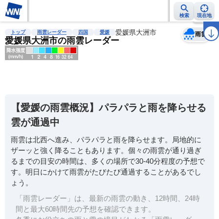
検索
現在地
天気
台風
雨雲レーダー
台風情報
地震情報
愛媛県大洲市
警報・注意報
2週間天気
ラ
トップ
雨雲レーダー
四国
愛媛
雨雲
愛媛県大洲市の雨雲レーダー
明
る
い
【愛媛の雨雲概況】パラパラと雨を降らせる
暗
雲が通過中
い
雨雲は北西へ進み、パラパラと雨を降らせます。局地的に
薄
ザーッと強く降ることもあります。個々の雨雲が通り過ぎ
い
るまでの目安の時間は、多くの場所で30-40分程度の予想で
濃
す。明日にかけて雨雲がたびたび通過することがあるでし
い
ょう。
「雨雲レーダー」は、最新の雨雲の動き、12時間、24時
間と最大60時間先の予想を確認できます。