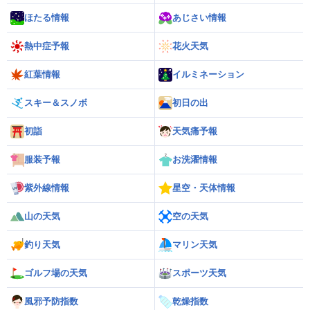
ほたる情報
あじさい情報
熱中症予報
花火天気
紅葉情報
イルミネーション
スキー＆スノボ
初日の出
初詣
天気痛予報
服装予報
お洗濯情報
紫外線情報
星空・天体情報
山の天気
空の天気
釣り天気
マリン天気
ゴルフ場の天気
スポーツ天気
風邪予防指数
乾燥指数