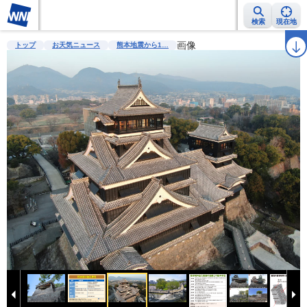
検索
現在地
雨雲レーダー
台風情報
地震情報
画像
警報・注意報
2週間天気
ラ
トップ
お天気ニュース
熊本地震から1…