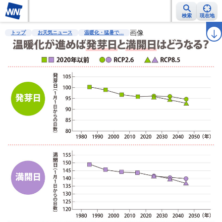
検索
現在地
雨雲レーダー
台風情報
地震情報
警報・注意報
画像
2週間天気
ラ
トップ
お天気ニュース
温暖化・猛暑で…