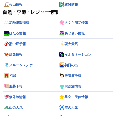
火山情報
避難情報
自然・季節・レジャー情報
花粉飛散情報
さくら開花情報
ほたる情報
あじさい情報
熱中症予報
花火天気
紅葉情報
イルミネーション
スキー＆スノボ
初日の出
初詣
天気痛予報
服装予報
お洗濯情報
紫外線情報
星空・天体情報
山の天気
空の天気