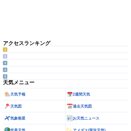
アクセスランキング
1
2
3
4
5
天気メニュー
天気予報
2週間天気
天気図
過去天気図
気象衛星
お天気ニュース
世界天気
アメダス(実況天気)