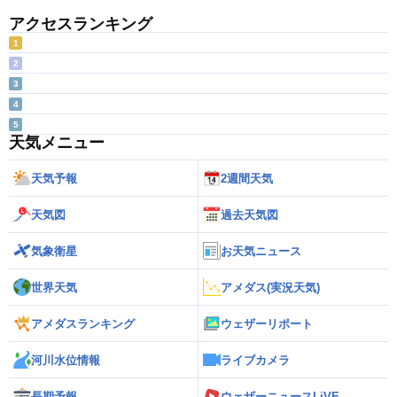
アクセスランキング
1
2
3
4
5
天気メニュー
天気予報
2週間天気
天気図
過去天気図
気象衛星
お天気ニュース
世界天気
アメダス(実況天気)
アメダスランキング
ウェザーリポート
河川水位情報
ライブカメラ
長期予報
ウェザーニュースLiVE