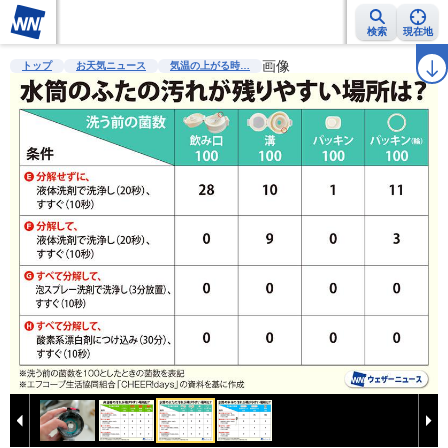
検索
現在地
雨雲レーダー
台風情報
地震情報
警報・注意報
画像
2週間天気
ラ
トップ
お天気ニュース
気温の上がる時…