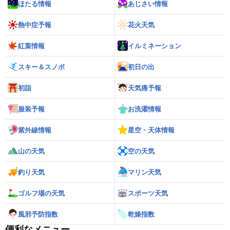
ほたる情報
あじさい情報
熱中症予報
花火天気
紅葉情報
イルミネーション
スキー＆スノボ
初日の出
初詣
天気痛予報
服装予報
お洗濯情報
紫外線情報
星空・天体情報
山の天気
空の天気
釣り天気
マリン天気
ゴルフ場の天気
スポーツ天気
風邪予防指数
乾燥指数
便利なメニュー