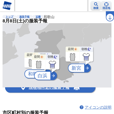
検索
現在地
雨雲レーダー
台風情報
和歌山
地震情報
警報・注意報
2週間天気
ラ
トップ
服装予報
近畿
8月8日(土)の服装予報
昼間
朝晩
昼間
朝晩
昼間
朝晩
新宮
和歌山
白浜
現在地付近の服装予報
アイコンの説明
市区町村別の服装予報