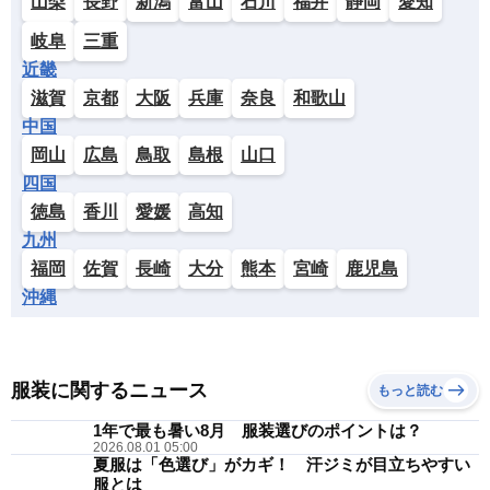
山梨
長野
新潟
富山
石川
福井
静岡
愛知
岐阜
三重
近畿
滋賀
京都
大阪
兵庫
奈良
和歌山
中国
岡山
広島
鳥取
島根
山口
四国
徳島
香川
愛媛
高知
九州
福岡
佐賀
長崎
大分
熊本
宮崎
鹿児島
沖縄
服装に関するニュース
もっと読む
1年で最も暑い8月 服装選びのポイントは？
2026.08.01 05:00
夏服は「色選び」がカギ！ 汗ジミが目立ちやすい
服とは