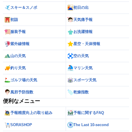
スキー＆スノボ
初日の出
初詣
天気痛予報
服装予報
お洗濯情報
紫外線情報
星空・天体情報
山の天気
空の天気
釣り天気
マリン天気
ゴルフ場の天気
スポーツ天気
風邪予防指数
乾燥指数
便利なメニュー
予報精度向上の取り組み
予報に関するFAQ
SORASHOP
The Last 10-second