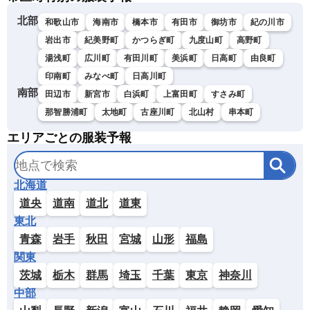
北部
和歌山市
海南市
橋本市
有田市
御坊市
紀の川市
岩出市
紀美野町
かつらぎ町
九度山町
高野町
湯浅町
広川町
有田川町
美浜町
日高町
由良町
印南町
みなべ町
日高川町
南部
田辺市
新宮市
白浜町
上富田町
すさみ町
那智勝浦町
太地町
古座川町
北山村
串本町
エリアごとの服装予報
北海道
道央
道南
道北
道東
東北
青森
岩手
秋田
宮城
山形
福島
関東
茨城
栃木
群馬
埼玉
千葉
東京
神奈川
中部