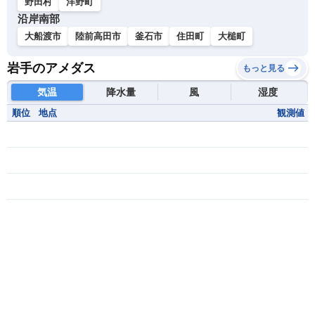
野田村
洋野町
沿岸南部
大船渡市
陸前高田市
釜石市
住田町
大槌町
岩手のアメダス
もっと見る
気温
降水量
風
湿度
順位
地点
観測値