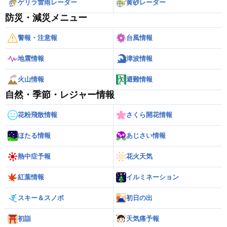
ゲリラ雷雨レーダー
黄砂レーダー
防災・減災メニュー
警報・注意報
台風情報
地震情報
津波情報
火山情報
避難情報
自然・季節・レジャー情報
花粉飛散情報
さくら開花情報
ほたる情報
あじさい情報
熱中症予報
花火天気
紅葉情報
イルミネーション
スキー＆スノボ
初日の出
初詣
天気痛予報