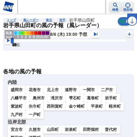
検索
現在地
雨雲レーダー
台風情報
地震情報
岩手県山田町
警報・注意報
2週間天気
ラ
トップ
風レーダー
東北
岩手
風
岩手県山田町の風の予報（風レーダー）
8/6 (木) 19:00 予想
現在
6h
12
24
36
48
60
72
各地の風の予報
内陸
盛岡市
花巻市
北上市
遠野市
一関市
二戸市
八幡平市
奥州市
滝沢市
雫石町
葛巻町
岩手町
紫波町
矢巾町
西和賀町
金ケ崎町
平泉町
軽米町
九戸村
一戸町
沿岸北部
宮古市
久慈市
山田町
岩泉町
田野畑村
普代村