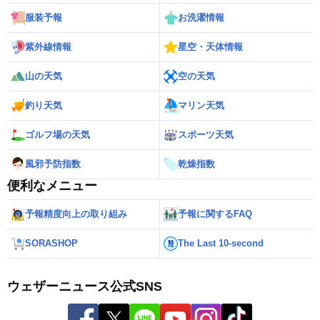
服装予報
お洗濯情報
紫外線情報
星空・天体情報
山の天気
空の天気
釣り天気
マリン天気
ゴルフ場の天気
スポーツ天気
風邪予防指数
乾燥指数
便利なメニュー
予報精度向上の取り組み
予報に関するFAQ
SORASHOP
The Last 10-second
ウェザーニュース公式SNS