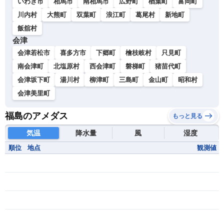
いわき市
相馬市
南相馬市
広野町
楢葉町
富岡町
川内村
大熊町
双葉町
浪江町
葛尾村
新地町
飯舘村
会津
会津若松市
喜多方市
下郷町
檜枝岐村
只見町
南会津町
北塩原村
西会津町
磐梯町
猪苗代町
会津坂下町
湯川村
柳津町
三島町
金山町
昭和村
会津美里町
福島のアメダス
もっと見る
気温
降水量
風
湿度
順位
地点
観測値