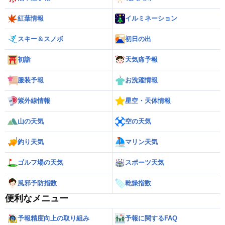
紅葉情報
イルミネーション
スキー＆スノボ
初日の出
初詣
天気痛予報
服装予報
お洗濯情報
紫外線情報
星空・天体情報
山の天気
空の天気
釣り天気
マリン天気
ゴルフ場の天気
スポーツ天気
風邪予防指数
乾燥指数
便利なメニュー
予報精度向上の取り組み
予報に関するFAQ