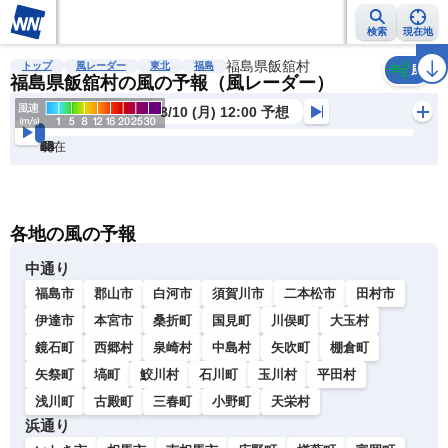
検索
現在地
雨雲レーダー
台風情報
地震情報
福島県飯舘村
警報・注意報
2週間天気
ラ
トップ
風レーダー
東北
福島
風
福島県飯舘村の風の予報（風レーダー）
8/10 (月) 12:00 予想
現在
6h
12
24
36
48
60
72
各地の風の予報
中通り
福島市
郡山市
白河市
須賀川市
二本松市
田村市
伊達市
本宮市
桑折町
国見町
川俣町
大玉村
鏡石町
西郷村
泉崎村
中島村
矢吹町
棚倉町
矢祭町
塙町
鮫川村
石川町
玉川村
平田村
浅川町
古殿町
三春町
小野町
天栄村
浜通り