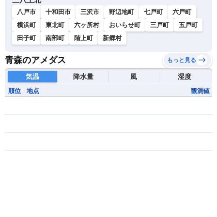
八戸市
十和田市
三沢市
野辺地町
七戸町
六戸町
横浜町
東北町
六ヶ所村
おいらせ町
三戸町
五戸町
田子町
南部町
階上町
新郷村
青森のアメダス
もっと見る
気温
降水量
風
湿度
順位
地点
観測値