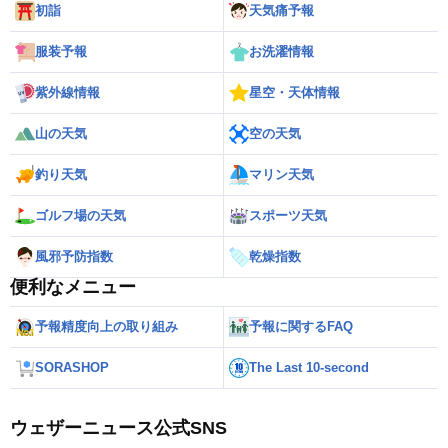
初詣
天気痛予報
服装予報
お洗濯情報
紫外線情報
星空・天体情報
山の天気
空の天気
釣り天気
マリン天気
ゴルフ場の天気
スポーツ天気
風邪予防指数
乾燥指数
便利なメニュー
予報精度向上の取り組み
予報に関するFAQ
SORASHOP
The Last 10-second
ウェザーニュース公式SNS