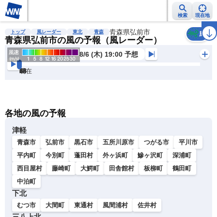
検索
現在地
雨雲レーダー
台風情報
地震情報
青森県弘前市
警報・注意報
2週間天気
ラ
トップ
風レーダー
東北
青森
風
青森県弘前市の風の予報（風レーダー）
8/6 (木) 19:00 予想
現在
6h
12
24
36
48
60
72
各地の風の予報
津軽
青森市
弘前市
黒石市
五所川原市
つがる市
平川市
平内町
今別町
蓬田村
外ヶ浜町
鰺ヶ沢町
深浦町
西目屋村
藤崎町
大鰐町
田舎館村
板柳町
鶴田町
中泊町
下北
むつ市
大間町
東通村
風間浦村
佐井村
三八上北