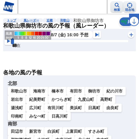
検索
現在地
雨雲レーダー
台風情報
地震情報
和歌山県御坊市
警報・注意報
2週間天気
ラ
トップ
風レーダー
近畿
和歌山
風
和歌山県御坊市の風の予報（風レーダー）
8/7 (金) 16:00 予想
現在
6h
12
24
36
48
60
72
各地の風の予報
北部
和歌山市
海南市
橋本市
有田市
御坊市
紀の川市
岩出市
紀美野町
かつらぎ町
九度山町
高野町
湯浅町
広川町
有田川町
美浜町
日高町
由良町
印南町
みなべ町
日高川町
南部
田辺市
新宮市
白浜町
上富田町
すさみ町