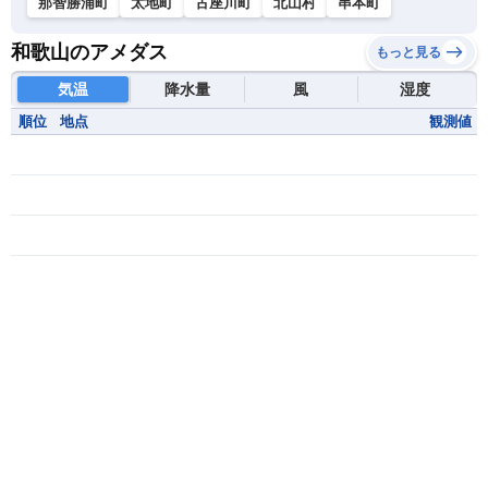
那智勝浦町
太地町
古座川町
北山村
串本町
和歌山のアメダス
もっと見る
気温
降水量
風
湿度
順位
地点
観測値