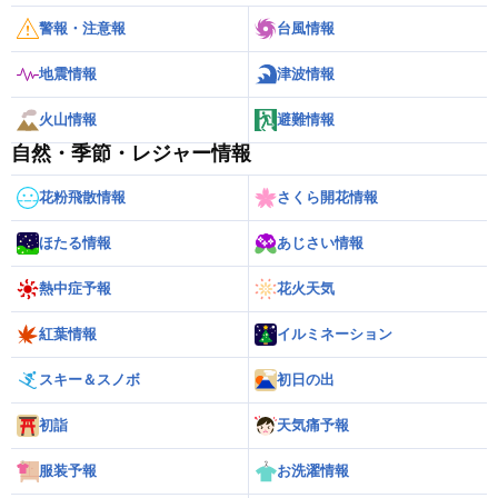
警報・注意報
台風情報
地震情報
津波情報
火山情報
避難情報
自然・季節・レジャー情報
花粉飛散情報
さくら開花情報
ほたる情報
あじさい情報
熱中症予報
花火天気
紅葉情報
イルミネーション
スキー＆スノボ
初日の出
初詣
天気痛予報
服装予報
お洗濯情報