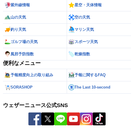
紫外線情報
星空・天体情報
山の天気
空の天気
釣り天気
マリン天気
ゴルフ場の天気
スポーツ天気
風邪予防指数
乾燥指数
便利なメニュー
予報精度向上の取り組み
予報に関するFAQ
SORASHOP
The Last 10-second
ウェザーニュース公式SNS