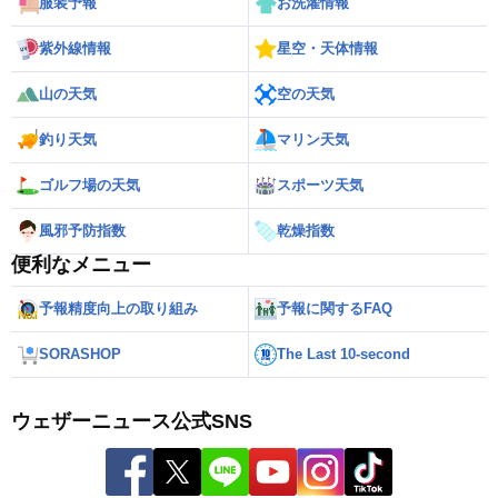
服装予報
お洗濯情報
紫外線情報
星空・天体情報
山の天気
空の天気
釣り天気
マリン天気
ゴルフ場の天気
スポーツ天気
風邪予防指数
乾燥指数
便利なメニュー
予報精度向上の取り組み
予報に関するFAQ
SORASHOP
The Last 10-second
ウェザーニュース公式SNS