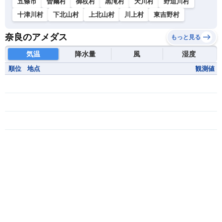
五條市
曽爾村
御杖村
黒滝村
天川村
野迫川村
十津川村
下北山村
上北山村
川上村
東吉野村
奈良のアメダス
もっと見る
気温
降水量
風
湿度
順位
地点
観測値