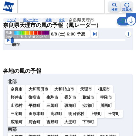
検索
現在地
雨雲レーダー
台風情報
地震情報
奈良県天理市
警報・注意報
2週間天気
ラ
トップ
風レーダー
近畿
奈良
風
奈良県天理市の風の予報（風レーダー）
8/8 (土) 6:00 予想
現在
6h
12
24
36
48
60
72
各地の風の予報
北部
奈良市
大和高田市
大和郡山市
天理市
橿原市
桜井市
御所市
生駒市
香芝市
葛城市
宇陀市
山添村
平群町
三郷町
斑鳩町
安堵町
川西町
三宅町
田原本町
高取町
明日香村
上牧町
王寺町
広陵町
河合町
吉野町
大淀町
下市町
南部