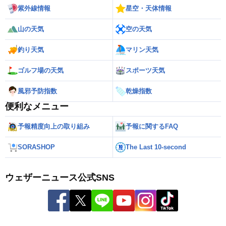
紫外線情報
星空・天体情報
山の天気
空の天気
釣り天気
マリン天気
ゴルフ場の天気
スポーツ天気
風邪予防指数
乾燥指数
便利なメニュー
予報精度向上の取り組み
予報に関するFAQ
SORASHOP
The Last 10-second
ウェザーニュース公式SNS