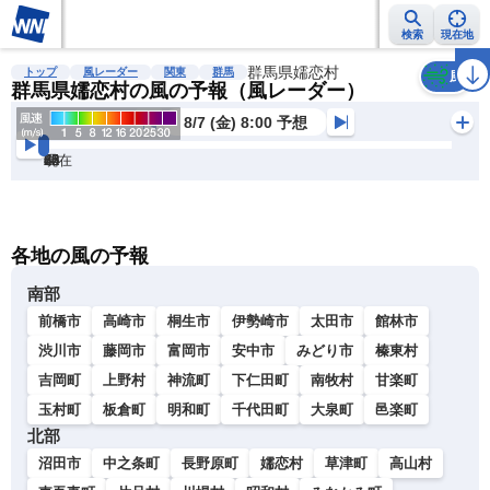
検索
現在地
雨雲レーダー
台風情報
地震情報
群馬県嬬恋村
警報・注意報
2週間天気
ラ
トップ
風レーダー
関東
群馬
風
群馬県嬬恋村の風の予報（風レーダー）
8/7 (金) 8:00 予想
現在
6h
12
24
36
48
60
72
各地の風の予報
南部
前橋市
高崎市
桐生市
伊勢崎市
太田市
館林市
渋川市
藤岡市
富岡市
安中市
みどり市
榛東村
吉岡町
上野村
神流町
下仁田町
南牧村
甘楽町
玉村町
板倉町
明和町
千代田町
大泉町
邑楽町
北部
沼田市
中之条町
長野原町
嬬恋村
草津町
高山村