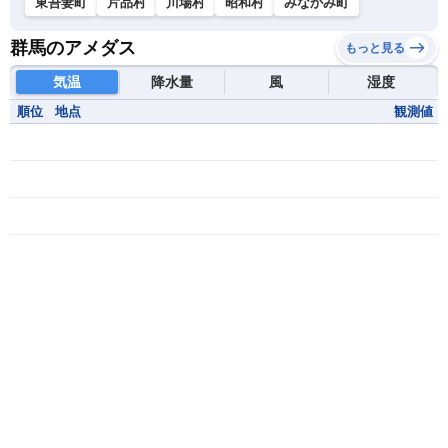
東吾妻町
片品村
川場村
昭和村
みなかみ町
群馬のアメダス
もっと見る
気温
降水量
風
湿度
順位
地点
観測値