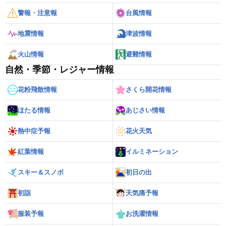
警報・注意報
台風情報
地震情報
津波情報
火山情報
避難情報
自然・季節・レジャー情報
花粉飛散情報
さくら開花情報
ほたる情報
あじさい情報
熱中症予報
花火天気
紅葉情報
イルミネーション
スキー＆スノボ
初日の出
初詣
天気痛予報
服装予報
お洗濯情報