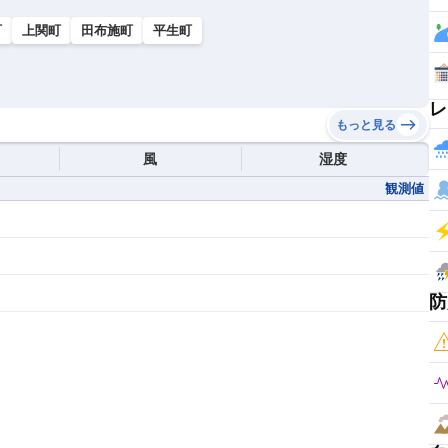
町
上関町
田布施町
平生町
レ
もっと見る
風
湿度
観測値
防