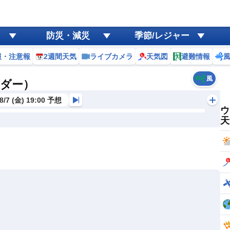
防災・減災
季節/レジャー
報・注意報
2週間天気
ライブカメラ
天気図
避難情報
風
ーダー）
8/7 (金) 19:00 予想
ウ
天