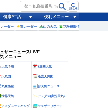
ゲリラ
風
現在地
健康/生活
便利メニュー
黄砂
風レーダー
雷レーダー
山の天気
花粉飛散情報
世界天気
天気
台風
ェザーニュースLiVE
気メニュー
天気予報
2週間天気
天気図
過去天気図
気象衛星
お天気ニュース
世界天気
アメダス(実況天気)
アメダスランキング
ウェザーリポート