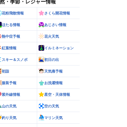
然・季節・レジャー情報
花粉飛散情報
さくら開花情報
ほたる情報
あじさい情報
熱中症予報
花火天気
紅葉情報
イルミネーション
ー
世界の雨雲レーダー
スキー＆スノボ
初日の出
初詣
天気痛予報
服装予報
お洗濯情報
紫外線情報
星空・天体情報
山の天気
空の天気
釣り天気
マリン天気