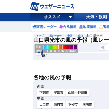
オススメ
天気・観測
雨雲レーダー
台風情報
地震情報
警
山口県光市
トップ
風レーダー
中国
山口
山口県光市の風の予報（風レ
現在
6h
12
24
36
48
60
72
各地の風の予報
西部
下関市
宇部市
山陽小野田市
中部
山口市
防府市
下松市
周南市