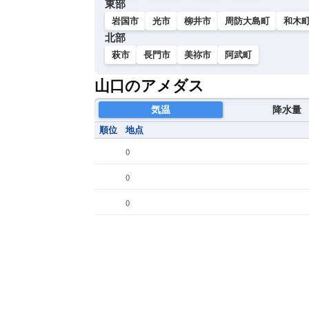
東部
岩国市
光市
柳井市
周防大島町
和木
北部
萩市
長門市
美祢市
阿武町
山口のアメダス
気温
降水量
順位
地点
(
)
(
)
(
)