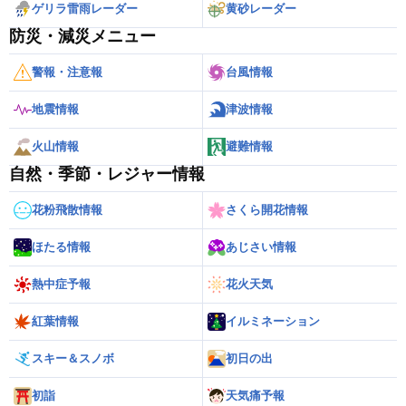
ゲリラ雷雨レーダー
黄砂レーダー
防災・減災メニュー
警報・注意報
台風情報
地震情報
津波情報
火山情報
避難情報
自然・季節・レジャー情報
花粉飛散情報
さくら開花情報
ほたる情報
あじさい情報
熱中症予報
花火天気
紅葉情報
イルミネーション
スキー＆スノボ
初日の出
初詣
天気痛予報