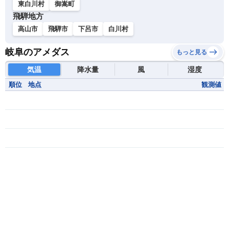
東白川村
御嵩町
飛騨地方
高山市
飛騨市
下呂市
白川村
岐阜のアメダス
もっと見る
気温
降水量
風
湿度
順位
地点
観測値