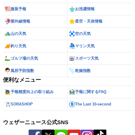
服装予報
お洗濯情報
紫外線情報
星空・天体情報
山の天気
空の天気
釣り天気
マリン天気
ゴルフ場の天気
スポーツ天気
風邪予防指数
乾燥指数
便利なメニュー
予報精度向上の取り組み
予報に関するFAQ
SORASHOP
The Last 10-second
ウェザーニュース公式SNS