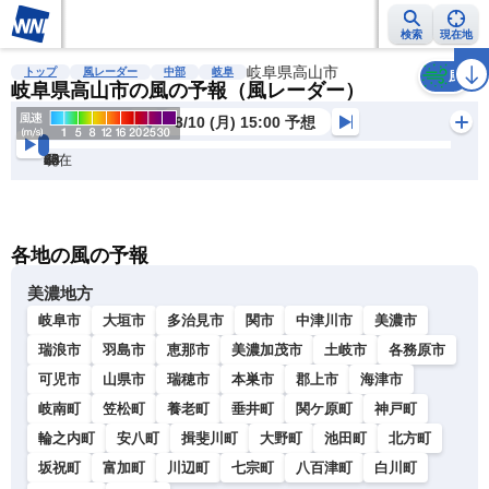
検索
現在地
雨雲レーダー
台風情報
地震情報
岐阜県高山市
警報・注意報
2週間天気
ラ
トップ
風レーダー
中部
岐阜
風
岐阜県高山市の風の予報（風レーダー）
8/10 (月) 15:00 予想
現在
6h
12
24
36
48
60
72
各地の風の予報
美濃地方
岐阜市
大垣市
多治見市
関市
中津川市
美濃市
瑞浪市
羽島市
恵那市
美濃加茂市
土岐市
各務原市
可児市
山県市
瑞穂市
本巣市
郡上市
海津市
岐南町
笠松町
養老町
垂井町
関ケ原町
神戸町
輪之内町
安八町
揖斐川町
大野町
池田町
北方町
坂祝町
富加町
川辺町
七宗町
八百津町
白川町