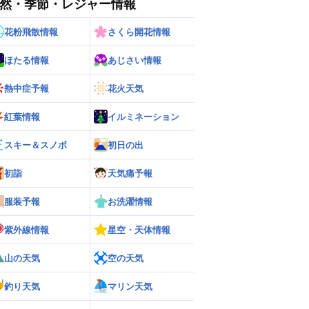
然・季節・レジャー情報
花粉飛散情報
さくら開花情報
ほたる情報
あじさい情報
ー
世界の雨雲レーダー
熱中症予報
花火天気
紅葉情報
イルミネーション
スキー＆スノボ
初日の出
初詣
天気痛予報
服装予報
お洗濯情報
紫外線情報
星空・天体情報
山の天気
空の天気
釣り天気
マリン天気