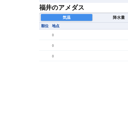
福井のアメダス
気温
降水量
順位
地点
(
)
(
)
(
)