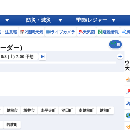
防災・減災
季節/レジャー
報・注意報
2週間天気
ライブカメラ
天気図
避難情報
風
レーダー）
8/8 (土) 7:00 予想
ウ
天
市
越前市
坂井市
永平寺町
池田町
南越前町
越前町
町
若狭町