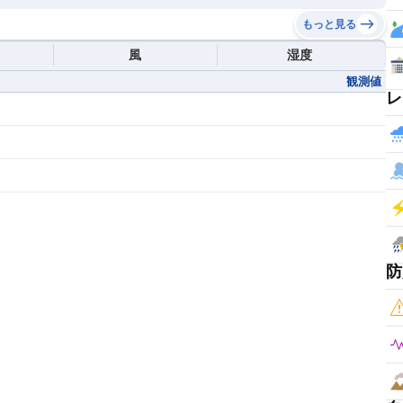
もっと見る
風
湿度
観測値
レ
防