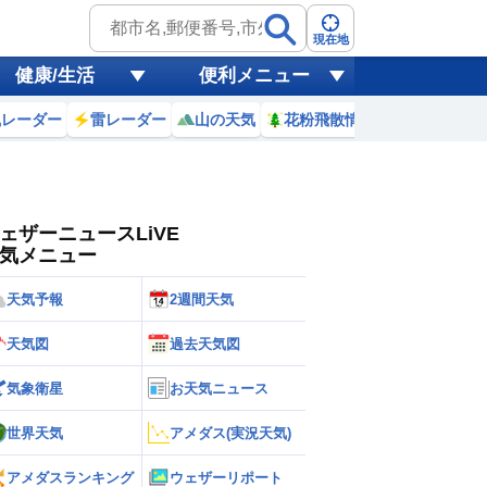
ゲリラ
風
現在地
健康/生活
便利メニュー
黄砂
風レーダー
雷レーダー
山の天気
花粉飛散情報
世界天気
天気
台風
ェザーニュースLiVE
気メニュー
天気予報
2週間天気
天気図
過去天気図
気象衛星
お天気ニュース
世界天気
アメダス(実況天気)
アメダスランキング
ウェザーリポート