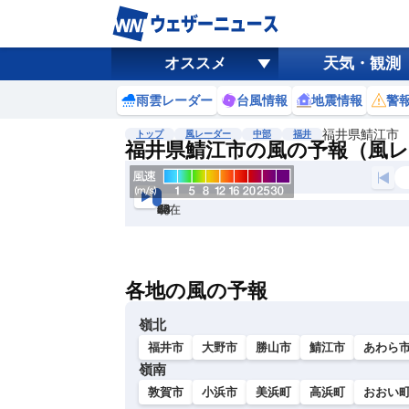
オススメ
天気・観測
雨雲レーダー
台風情報
地震情報
警
福井県鯖江市
トップ
風レーダー
中部
福井
福井県鯖江市の風の予報（風
現在
6h
12
24
36
48
60
72
各地の風の予報
嶺北
福井市
大野市
勝山市
鯖江市
あわら
嶺南
敦賀市
小浜市
美浜町
高浜町
おおい