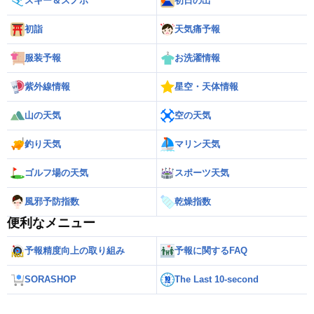
スキー＆スノボ
初日の出
初詣
天気痛予報
服装予報
お洗濯情報
紫外線情報
星空・天体情報
山の天気
空の天気
釣り天気
マリン天気
ゴルフ場の天気
スポーツ天気
風邪予防指数
乾燥指数
便利なメニュー
予報精度向上の取り組み
予報に関するFAQ
SORASHOP
The Last 10-second