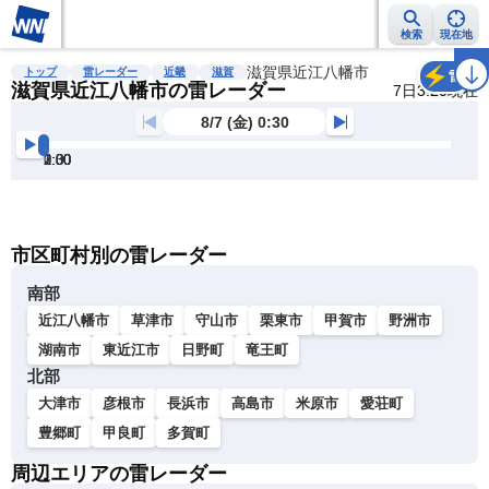
検索
現在地
雨雲レーダー
台風情報
地震情報
滋賀県近江八幡市
警報・注意報
2週間天気
ラ
トップ
雷レーダー
近畿
滋賀
雷
滋賀県近江八幡市の雷レーダー
7日3:20現在
8/7 (金) 0:30
0:30
1:00
1:30
2:00
2:30
3:00
明
る
い
暗
市区町村別の雷レーダー
い
南部
近江八幡市
草津市
守山市
栗東市
甲賀市
野洲市
湖南市
東近江市
日野町
竜王町
北部
大津市
彦根市
長浜市
高島市
米原市
愛荘町
豊郷町
甲良町
多賀町
周辺エリアの雷レーダー