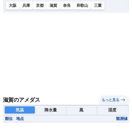
大阪
兵庫
京都
滋賀
奈良
和歌山
三重
滋賀のアメダス
もっと見る
気温
降水量
風
湿度
順位
地点
観測値