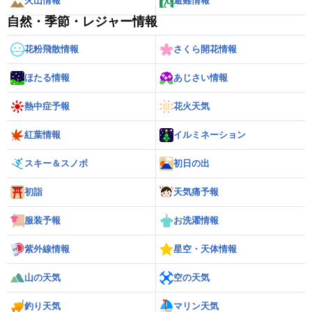
火山情報
避難情報
自然・季節・レジャー情報
花粉飛散情報
さくら開花情報
ほたる情報
あじさい情報
熱中症予報
花火天気
紅葉情報
イルミネーション
スキー＆スノボ
初日の出
初詣
天気痛予報
服装予報
お洗濯情報
紫外線情報
星空・天体情報
山の天気
空の天気
釣り天気
マリン天気