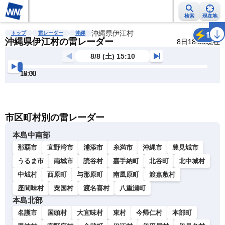
検索
現在地
雨雲レーダー
台風情報
沖縄県伊江村
地震情報
警報・注意報
2週間天気
ラ
トップ
雷レーダー
沖縄
雷
沖縄県伊江村の雷レーダー
8日18:00現在
8/8 (土) 15:10
15:30
16:00
16:30
17:00
17:30
18:00
明
る
い
暗
市区町村別の雷レーダー
い
本島中南部
那覇市
宜野湾市
浦添市
糸満市
沖縄市
豊見城市
うるま市
南城市
読谷村
嘉手納町
北谷町
北中城村
中城村
西原町
与那原町
南風原町
渡嘉敷村
座間味村
粟国村
渡名喜村
八重瀬町
本島北部
名護市
国頭村
大宜味村
東村
今帰仁村
本部町