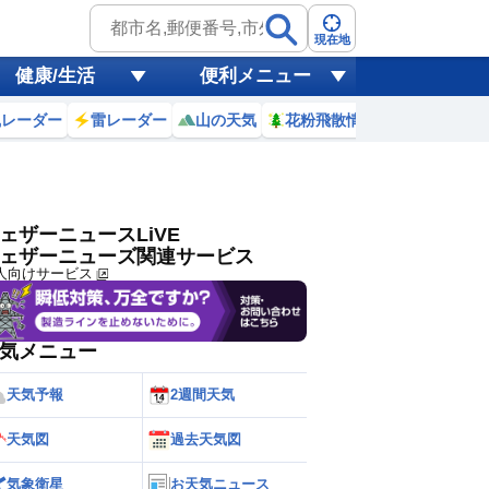
ゲリラ
風
現在地
健康/生活
便利メニュー
黄砂
風レーダー
雷レーダー
山の天気
花粉飛散情報
世界天気
天気
台風
ェザーニュースLiVE
ェザーニューズ関連サービス
人向けサービス
気メニュー
天気予報
2週間天気
天気図
過去天気図
気象衛星
お天気ニュース