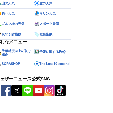
山の天気
空の天気
釣り天気
マリン天気
ゴルフ場の天気
スポーツ天気
風邪予防指数
乾燥指数
利なメニュー
予報精度向上の取り
予報に関するFAQ
組み
SORASHOP
The Last 10-second
ェザーニュース公式SNS