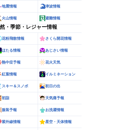
地震情報
津波情報
火山情報
避難情報
然・季節・レジャー情報
花粉飛散情報
さくら開花情報
ほたる情報
あじさい情報
熱中症予報
花火天気
ー
世界の雨雲レーダー
紅葉情報
イルミネーション
スキー＆スノボ
初日の出
初詣
天気痛予報
服装予報
お洗濯情報
紫外線情報
星空・天体情報