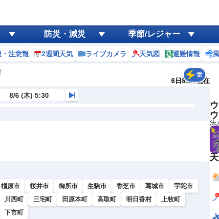
防災・減災
季節/レジャー
報・注意報
2週間天気
ライブカメラ
天気図
避難情報
村
雷
6日8:20現在
8/6 (木) 5:30
ウ
ウ
法
天
橿原市
桜井市
御所市
生駒市
香芝市
葛城市
宇陀市
川西町
三宅町
田原本町
高取町
明日香村
上牧町
下市町