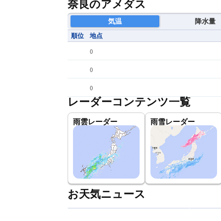
奈良のアメダス
気温
降水量
順位
地点
(
)
(
)
(
)
レーダーコンテンツ一覧
雨雲レーダー
雨雪レーダー
お天気ニュース