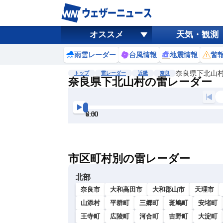
オススメ
天気・観測
雨雲レーダー
台風情報
地震情報
警
奈良県下北山
トップ
雷レーダー
近畿
奈良
奈良県下北山村の雷レーダー
地図選択
背景色調整
5:30
6:00
6:30
7:00
7:30
8:00
明
る
い
市区町村別の雷レーダー
暗
い
北部
奈良市
大和高田市
大和郡山市
天理市
山添村
平群町
三郷町
斑鳩町
安堵町
王寺町
広陵町
河合町
吉野町
大淀町