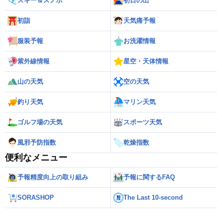
スキー＆スノボ
初日の出
初詣
天気痛予報
服装予報
お洗濯情報
紫外線情報
星空・天体情報
山の天気
空の天気
釣り天気
マリン天気
ゴルフ場の天気
スポーツ天気
風邪予防指数
乾燥指数
便利なメニュー
予報精度向上の取り組み
予報に関するFAQ
SORASHOP
The Last 10-second