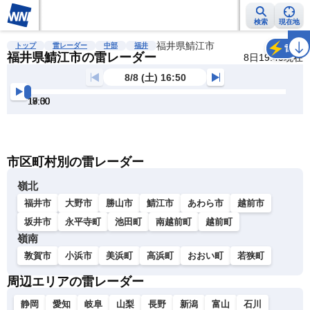
検索
現在地
雨雲レーダー
台風情報
地震情報
福井県鯖江市
警報・注意報
2週間天気
ラ
トップ
雷レーダー
中部
福井
雷
福井県鯖江市の雷レーダー
8日19:40現在
8/8 (土) 16:50
17:00
17:30
18:00
18:30
19:00
19:30
明
る
い
暗
市区町村別の雷レーダー
い
嶺北
福井市
大野市
勝山市
鯖江市
あわら市
越前市
坂井市
永平寺町
池田町
南越前町
越前町
嶺南
敦賀市
小浜市
美浜町
高浜町
おおい町
若狭町
周辺エリアの雷レーダー
静岡
愛知
岐阜
山梨
長野
新潟
富山
石川