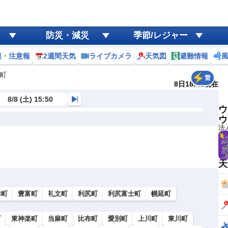
防災・減災
季節/レジャー
報・注意報
2週間天気
ライブカメラ
天気図
避難情報
町
雷
8日18:40現在
8/8 (土) 15:50
ウ
ウ
法
天
幸町
豊富町
礼文町
利尻町
利尻富士町
幌延町
町
東神楽町
当麻町
比布町
愛別町
上川町
東川町