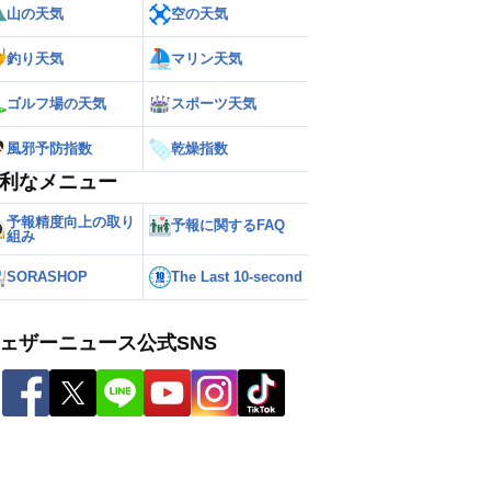
山の天気
空の天気
釣り天気
マリン天気
ゴルフ場の天気
スポーツ天気
風邪予防指数
乾燥指数
利なメニュー
予報精度向上の取り
予報に関するFAQ
組み
SORASHOP
The Last 10-second
ェザーニュース公式SNS