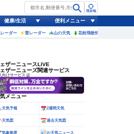
ゲリラ
風
現在地
健康/生活
便利メニュー
黄砂
風レーダー
雷レーダー
山の天気
花粉飛散情報
世界天気
天気
台風
ェザーニュースLiVE
ェザーニューズ関連サービス
人向けサービス
気メニュー
天気予報
2週間天気
天気図
過去天気図
気象衛星
お天気ニュース