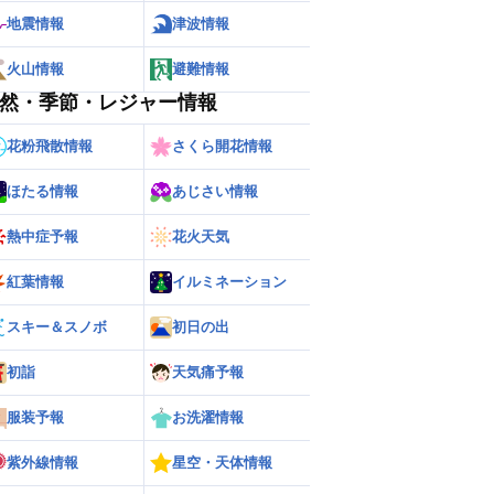
地震情報
津波情報
火山情報
避難情報
然・季節・レジャー情報
花粉飛散情報
さくら開花情報
ほたる情報
あじさい情報
熱中症予報
花火天気
紅葉情報
イルミネーション
ー
世界の雨雲レーダー
スキー＆スノボ
初日の出
初詣
天気痛予報
服装予報
お洗濯情報
紫外線情報
星空・天体情報