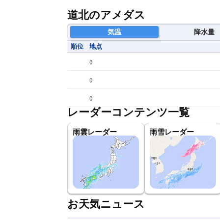
道北のアメダス
気温
降水量
順位
地点
(
)
(
)
(
)
レーダーコンテンツ一覧
雨雲レーダー
雨雪レーダー
お天気ニュース