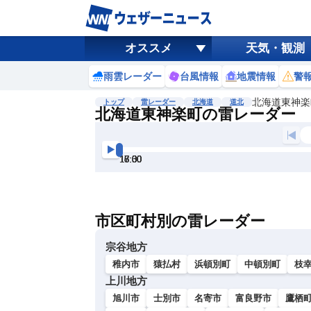
オススメ
天気・観測
雨雲レーダー
台風情報
地震情報
警
北海道東神楽
トップ
雷レーダー
北海道
道北
北海道東神楽町の雷レーダー
地図選択
背景色調整
16:00
16:30
17:00
17:30
18:00
18:30
明
る
い
市区町村別の雷レーダー
暗
い
宗谷地方
稚内市
猿払村
浜頓別町
中頓別町
枝
上川地方
旭川市
士別市
名寄市
富良野市
鷹栖