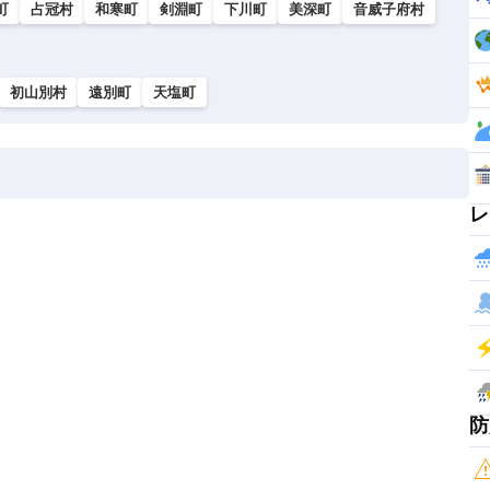
町
占冠村
和寒町
剣淵町
下川町
美深町
音威子府村
初山別村
遠別町
天塩町
レ
防