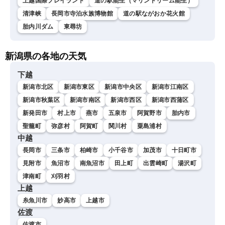
上越国際プレイランド
道の駅能生（マリンドリーム能生）
清津峡
長岡市寺泊水族博物館
道の駅ながおか花火館
胎内川ダム
東尋坊
新潟県の各地の天気
下越
新潟市北区
新潟市東区
新潟市中央区
新潟市江南区
新潟市秋葉区
新潟市南区
新潟市西区
新潟市西蒲区
新発田市
村上市
燕市
五泉市
阿賀野市
胎内市
聖籠町
弥彦村
阿賀町
関川村
粟島浦村
中越
長岡市
三条市
柏崎市
小千谷市
加茂市
十日町市
見附市
魚沼市
南魚沼市
田上町
出雲崎町
湯沢町
津南町
刈羽村
上越
糸魚川市
妙高市
上越市
佐渡
佐渡市