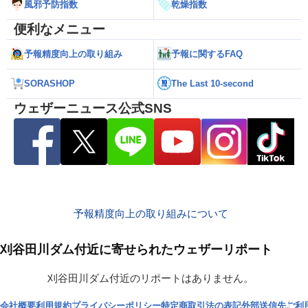
風邪予防指数
乾燥指数
便利なメニュー
予報精度向上の取り組み
予報に関するFAQ
SORASHOP
The Last 10-second
ウェザーニュース公式SNS
予報精度向上の取り組みについて
刈谷田川ダム付近に寄せられたウェザーリポート
刈谷田川ダム付近のリポートはありません。
会社概要
利用規約
プライバシーポリシー
特定商取引法の表記
外部送信先
ご利