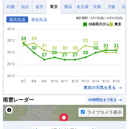
札幌
仙台
金沢
東京
横浜
名古屋
京都
大阪
広
集計期間：8月7日(金)～8月16日(日)
最高気温
最低気温
刈谷田川ダム
東京
東京の天気を見る
雨雲レーダー
60時間先まで見る