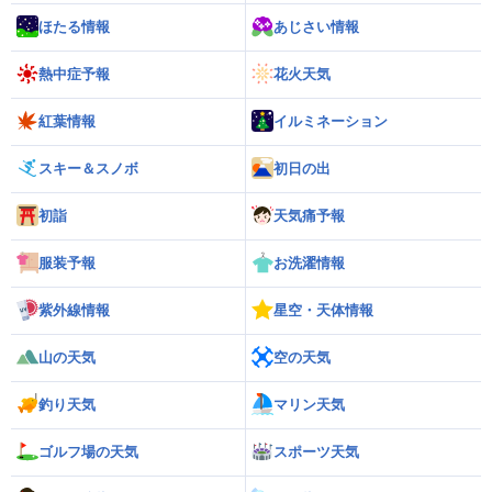
ほたる情報
あじさい情報
熱中症予報
花火天気
紅葉情報
イルミネーション
スキー＆スノボ
初日の出
初詣
天気痛予報
服装予報
お洗濯情報
紫外線情報
星空・天体情報
山の天気
空の天気
釣り天気
マリン天気
ゴルフ場の天気
スポーツ天気