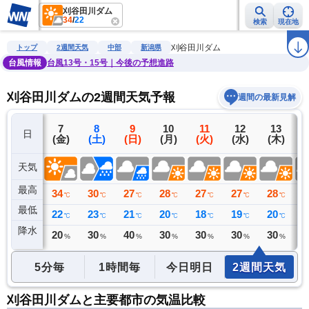
刈谷田川ダム
34
/
22
検索
現在地
雨雲レーダー
台風情報
地震情報
警報・注意報
2週間天気
ラ
刈谷田川ダム
トップ
2週間天気
中部
新潟県
台風情報
台風13号・15号｜今後の予想進路
刈谷田川ダムの2週間天気予報
週間の最新見解
6
7
8
9
10
11
12
13
日
(木)
(金)
(土)
(日)
(月)
(火)
(水)
(木)
(
天気
最高
33
34
30
27
28
27
27
28
3
℃
℃
℃
℃
℃
℃
℃
℃
最低
21
22
23
21
20
18
19
20
2
℃
℃
℃
℃
℃
℃
℃
℃
降水
1
20
30
40
30
30
30
30
3
ミリ
%
%
%
%
%
%
%
5分毎
1時間毎
今日明日
2週間天気
刈谷田川ダムと主要都市の気温比較