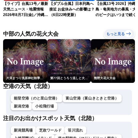
【ライブ】台風13号／最新
【ダブル台風】日本列島へ
【台風13号 2026】沖縄
天気ニュース・地震情報
接近 お盆休みへの影響は？
島・奄美地方の暴風・大
2026年8月7日(金)／沖縄・
（6日22時更新）
のピークはいつまで続く
奄美は台風による暴風雨に
（6日18時更新）
厳重警戒〈ウェザーニュー
スLiVEモーニング・松本真
中部の人気の花火大会
もっと見る
央／有賀哲夫〉
片貝まつり浅原神社秋季例大祭奉納大煙火
第77回とうろう流しと大花火大会
熊野大花火大会
空港の天気（北陸）
能登空港（のと里山空港）
富山空港（富山きときと空港）
新潟空港
小松飛行場
注目のお出かけスポット天気（北陸）
新潟競馬場
芝政ワールド
笹川流れ