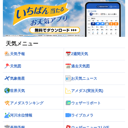
天気メニュー
天気予報
2週間天気
天気図
過去天気図
気象衛星
お天気ニュース
世界天気
アメダス(実況天気)
アメダスランキング
ウェザーリポート
河川水位情報
ライブカメラ
長期予報
ウェザーニュースLiVE