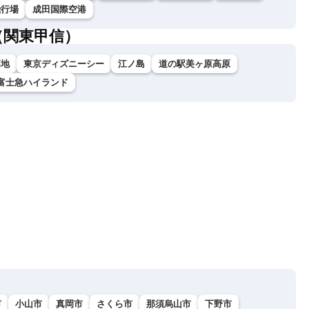
飛行場
成田国際空港
（関東甲信）
高地
東京ディズニーシー
江ノ島
道の駅美ヶ原高原
富士急ハイランド
市
小山市
真岡市
さくら市
那須烏山市
下野市