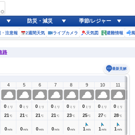
防災・減災
季節/レジャー
報・注意報
2週間天気
ライブカメラ
天気図
避難情報
進路
最新見解
4
5
6
7
8
9
10
11
1
0
0
0
0
0
0
0
0
0
ミリ
ミリ
ミリ
ミリ
ミリ
ミリ
ミリ
ミリ
21
21
21
21
23
25
27
28
28
℃
℃
℃
℃
℃
℃
℃
℃
0
0
0
0
0
1
1
1
1
m/s
m/s
m/s
m/s
m/s
m/s
m/s
m/s
m