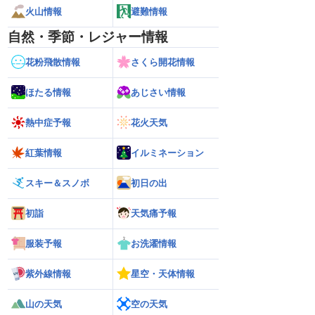
火山情報
避難情報
自然・季節・レジャー情報
花粉飛散情報
さくら開花情報
ほたる情報
あじさい情報
熱中症予報
花火天気
紅葉情報
イルミネーション
スキー＆スノボ
初日の出
初詣
天気痛予報
服装予報
お洗濯情報
紫外線情報
星空・天体情報
山の天気
空の天気
26】沖縄付近で「非常に
【台風15号 2026】来週は北日本や東日
【お盆の渋滞予測 2