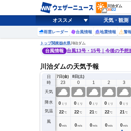
川治ダム
30
/
22
オススメ
天気・観測
雨雲レーダー
台風情報
地震情報
警
トップ
関東
栃木県
川治ダム
台風情報
台風13号・15号｜今後の予想
川治ダムの天気予報
日
7日(金)
8日(土)
19
20
21
22
23
0
1
2
3
時
天気
降水
0
0
0
0
0
0
0
0
ミリ
ミリ
ミリ
ミリ
ミリ
ミリ
ミリ
ミリ
ミリ
気温
23
23
23
23
22
22
21
22
21
℃
℃
℃
℃
℃
℃
℃
℃
℃
風
1
1
0
0
0
0
0
0
0
m/s
m/s
m/s
m/s
m/s
m/s
m/s
m/s
m/s