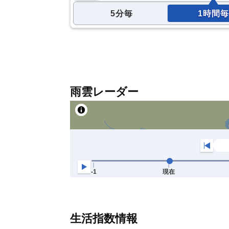
5分毎
1時間毎
雨雲レーダー
生活指数情報