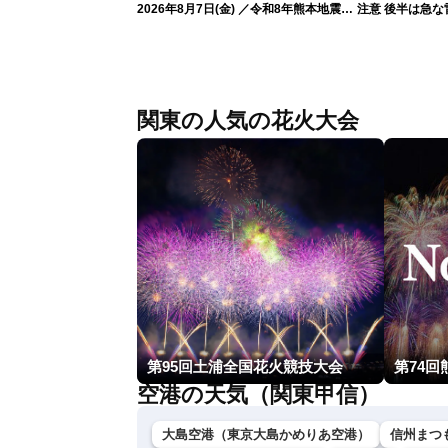
2026年8月7日(金) ／令和8年熊本地震情
注意 後半は急な
報 台風13号の影響に警戒〈ウェザーニ
ュースLiVEムーン・駒木結衣／内藤邦
裕〉
関東の人気の花火大会
第95回土浦全国花火競技大会
第74
空港の天気（関東甲信）
大島空港（東京大島かめりあ空港）
信州まつ