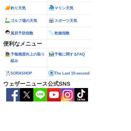
達 荒天に厳重警戒を
本に接近する可能性／ウェザーニュース
響エリアと渋滞ピ
報）
気象予報士解説（7日16時更新）
NEXCO中日本情報
釣り天気
マリン天気
ゴルフ場の天気
スポーツ天気
風邪予防指数
乾燥指数
便利なメニュー
予報精度向上の取り
予報に関するFAQ
組み
SORASHOP
The Last 10-second
ウェザーニュース公式SNS