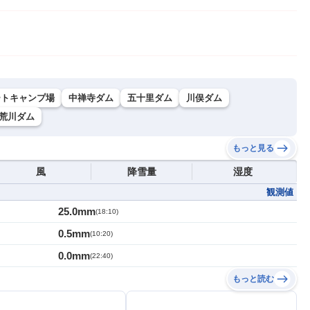
ートキャンプ場
中禅寺ダム
五十里ダム
川俣ダム
荒川ダム
もっと見る
風
降雪量
湿度
観測値
25.0mm
(
18:10
)
0.5mm
(
10:20
)
0.0mm
(
22:40
)
もっと読む