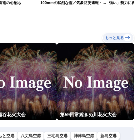
雷雨の心配も
100mmの猛烈な雨／気象防災速報・記
強い」勢力に再発
録的短時間大雨
（7日18時最新情
もっと見る
回熊谷花火大会
第59回常総きぬ川花火大会
もと空港
八丈島空港
三宅島空港
神津島空港
新島空港