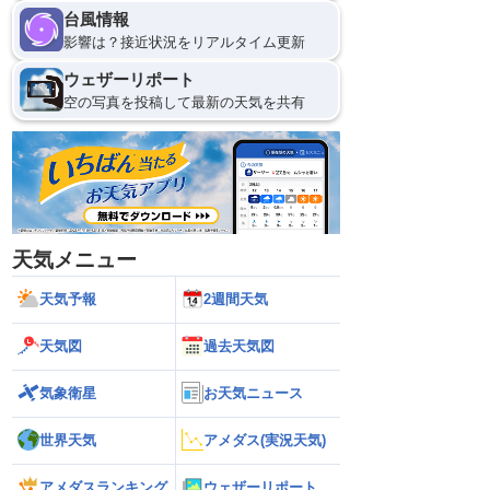
台風情報
9日(日)
影響は？接近状況をリアルタイム更新
0
ウェザーリポート
空の写真を投稿して最新の天気を共有
天気メニュー
天気予報
2週間天気
天気図
過去天気図
気象衛星
お天気ニュース
世界天気
アメダス(実況天気)
アメダスランキング
ウェザーリポート