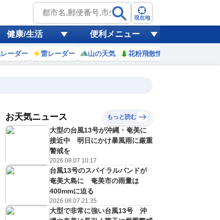
現在地
健康/生活
便利メニュー
風レーダー
雷レーダー
山の天気
花粉飛散情報
世界天気
お天気ニュース
もっと読む
大型の台風13号が沖縄・奄美に
2
13
14
15
16
17
18
19
20
接近中 明日にかけ暴風雨に厳重
警戒を
2026.08.07 10:17
台風13号のスパイラルバンドが
0
0
1
1
1
0
0
0
ミリ
ミリ
ミリ
ミリ
ミリ
ミリ
ミリ
ミリ
ミリ
奄美大島に 奄美市の雨量は
27
27
26
25
24
24
23
22
℃
℃
℃
℃
℃
℃
℃
℃
℃
400mmに迫る
2026.08.07 21:35
1
1
1
1
0
0
0
0
大型で非常に強い台風13号 沖
/s
m/s
m/s
m/s
m/s
m/s
m/s
m/s
m/s