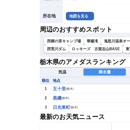
所在地
地図を見る
周辺のおすすめスポット
西郷の里キャンプ場
華厳滝
鬼怒川温泉オ
西荒川ダム
ロッキーズ 古賀志山BASE
東
栃木県のアメダスランキング
気温
降水量
順位
地点
五十里
1
(
栃木
)
黒磯
2
(
栃木
)
日光東町
3
(
栃木
)
最新のお天気ニュース