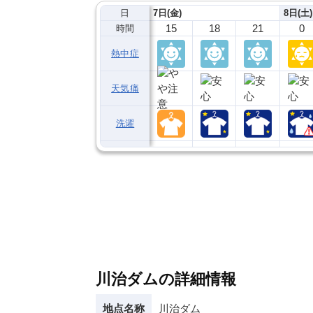
日
7日(金)
8日(土)
15
18
21
0
時間
熱中症
天気痛
洗濯
川治ダムの詳細情報
地点名称
川治ダム