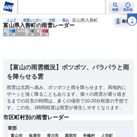
検索
現在地
天気
台風
雨雲レーダー
台風情報
地震情報
富山県入善町
警報・注意報
2週間天気
ラ
トップ
雨雪レーダー
中部
富山
雨雪
富山県入善町の雨雪レーダー
明
る
い
【富山の雨雲概況】ポツポツ、パラパラと雨
暗
を降らせる雲
い
雨雲は北西へ進み、ポツポツと雨を降らせます。局地的に
薄
ザーッと強く降ることもあります。個々の雨雲が通り過ぎ
い
るまでの目安の時間は、多くの場所で10-20分程度の予想で
濃
す。この先、1時間程度は雨雲が発生しやすくなります。
い
市区町村別の雨雪レーダー
東部
富山市
魚津市
滑川市
黒部市
舟橋村
上市町