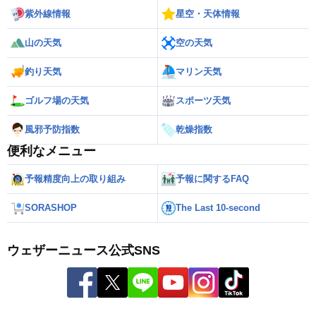
紫外線情報
星空・天体情報
山の天気
空の天気
釣り天気
マリン天気
ゴルフ場の天気
スポーツ天気
風邪予防指数
乾燥指数
便利なメニュー
予報精度向上の取り組み
予報に関するFAQ
SORASHOP
The Last 10-second
ウェザーニュース公式SNS