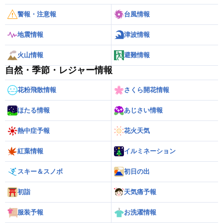
警報・注意報
台風情報
地震情報
津波情報
火山情報
避難情報
自然・季節・レジャー情報
花粉飛散情報
さくら開花情報
ほたる情報
あじさい情報
熱中症予報
花火天気
紅葉情報
イルミネーション
スキー＆スノボ
初日の出
初詣
天気痛予報
服装予報
お洗濯情報