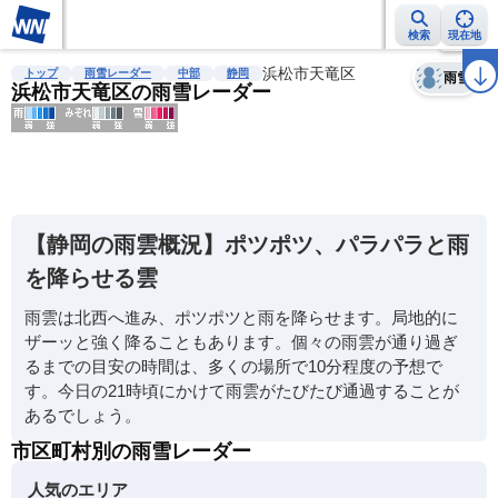
検索
現在地
天気
台風
雨雲レーダー
台風情報
地震情報
浜松市天竜区
警報・注意報
2週間天気
ラ
トップ
雨雪レーダー
中部
静岡
雨雪
浜松市天竜区の雨雪レーダー
明
る
い
【静岡の雨雲概況】ポツポツ、パラパラと雨
暗
を降らせる雲
い
雨雲は北西へ進み、ポツポツと雨を降らせます。局地的に
薄
ザーッと強く降ることもあります。個々の雨雲が通り過ぎ
い
るまでの目安の時間は、多くの場所で10分程度の予想で
濃
す。今日の21時頃にかけて雨雲がたびたび通過することが
い
あるでしょう。
市区町村別の雨雪レーダー
人気のエリア