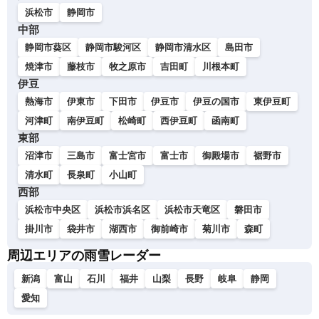
浜松市
静岡市
中部
静岡市葵区
静岡市駿河区
静岡市清水区
島田市
焼津市
藤枝市
牧之原市
吉田町
川根本町
伊豆
熱海市
伊東市
下田市
伊豆市
伊豆の国市
東伊豆町
河津町
南伊豆町
松崎町
西伊豆町
函南町
東部
沼津市
三島市
富士宮市
富士市
御殿場市
裾野市
清水町
長泉町
小山町
西部
浜松市中央区
浜松市浜名区
浜松市天竜区
磐田市
掛川市
袋井市
湖西市
御前崎市
菊川市
森町
周辺エリアの雨雪レーダー
新潟
富山
石川
福井
山梨
長野
岐阜
静岡
愛知