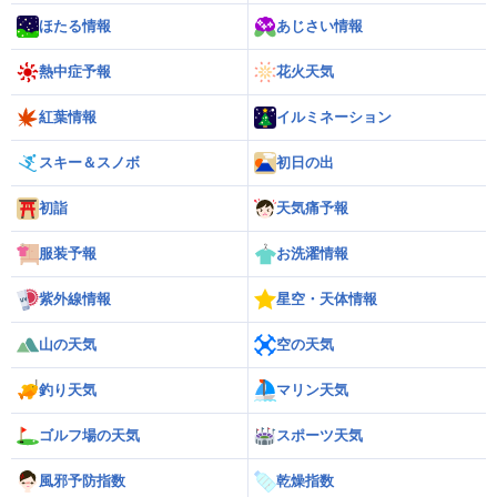
ほたる情報
あじさい情報
熱中症予報
花火天気
紅葉情報
イルミネーション
スキー＆スノボ
初日の出
初詣
天気痛予報
服装予報
お洗濯情報
紫外線情報
星空・天体情報
山の天気
空の天気
釣り天気
マリン天気
ゴルフ場の天気
スポーツ天気
風邪予防指数
乾燥指数