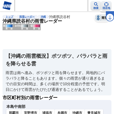
検索
現在地
天気
台風
雨雲レーダー
台風情報
地震情報
沖縄県読谷村
警報・注意報
2週間天気
ラ
トップ
雨雪レーダー
沖縄
雨雪
沖縄県読谷村の雨雪レーダー
明
る
い
【沖縄の雨雲概況】ポツポツ、パラパラと雨
暗
を降らせる雲
い
雨雲は南へ進み、ポツポツと雨を降らせます。局地的にパ
薄
ラパラと降ることもあります。個々の雨雲が通り過ぎるま
い
での目安の時間は、多くの場所で10分程度の予想です。明
濃
日にかけて雨雲がたびたび通過することがあるでしょう。
い
市区町村別の雨雪レーダー
本島中南部
那覇市
宜野湾市
浦添市
糸満市
沖縄市
豊見城市