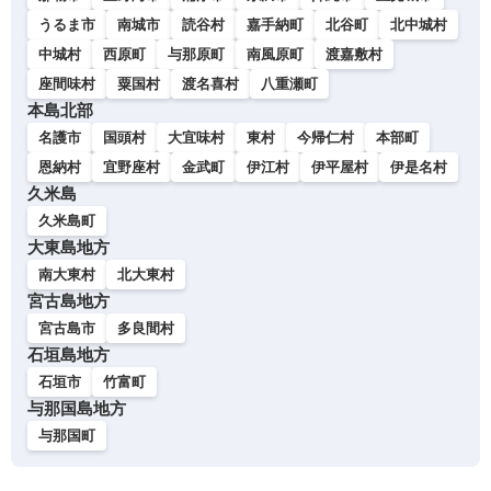
うるま市
南城市
読谷村
嘉手納町
北谷町
北中城村
中城村
西原町
与那原町
南風原町
渡嘉敷村
座間味村
粟国村
渡名喜村
八重瀬町
本島北部
名護市
国頭村
大宜味村
東村
今帰仁村
本部町
恩納村
宜野座村
金武町
伊江村
伊平屋村
伊是名村
久米島
久米島町
大東島地方
南大東村
北大東村
宮古島地方
宮古島市
多良間村
石垣島地方
石垣市
竹富町
与那国島地方
与那国町