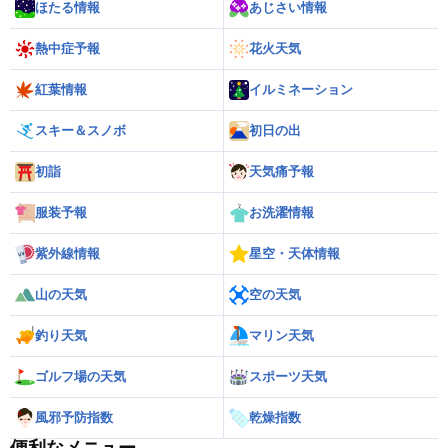
ほたる情報
あじさい情報
熱中症予報
花火天気
紅葉情報
イルミネーション
スキー＆スノボ
初日の出
初詣
天気痛予報
服装予報
お洗濯情報
紫外線情報
星空・天体情報
山の天気
空の天気
釣り天気
マリン天気
ゴルフ場の天気
スポーツ天気
風邪予防指数
乾燥指数
便利なメニュー