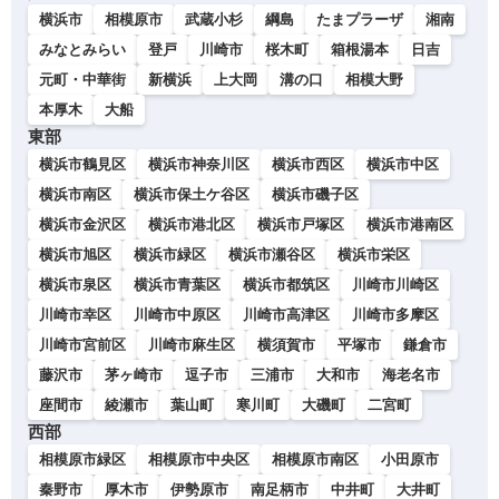
横浜市
相模原市
武蔵小杉
綱島
たまプラーザ
湘南
みなとみらい
登戸
川崎市
桜木町
箱根湯本
日吉
元町・中華街
新横浜
上大岡
溝の口
相模大野
本厚木
大船
東部
横浜市鶴見区
横浜市神奈川区
横浜市西区
横浜市中区
横浜市南区
横浜市保土ケ谷区
横浜市磯子区
横浜市金沢区
横浜市港北区
横浜市戸塚区
横浜市港南区
横浜市旭区
横浜市緑区
横浜市瀬谷区
横浜市栄区
横浜市泉区
横浜市青葉区
横浜市都筑区
川崎市川崎区
川崎市幸区
川崎市中原区
川崎市高津区
川崎市多摩区
川崎市宮前区
川崎市麻生区
横須賀市
平塚市
鎌倉市
藤沢市
茅ヶ崎市
逗子市
三浦市
大和市
海老名市
座間市
綾瀬市
葉山町
寒川町
大磯町
二宮町
西部
相模原市緑区
相模原市中央区
相模原市南区
小田原市
秦野市
厚木市
伊勢原市
南足柄市
中井町
大井町