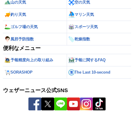
山の天気
空の天気
釣り天気
マリン天気
ゴルフ場の天気
スポーツ天気
風邪予防指数
乾燥指数
便利なメニュー
予報精度向上の取り組み
予報に関するFAQ
SORASHOP
The Last 10-second
ウェザーニュース公式SNS