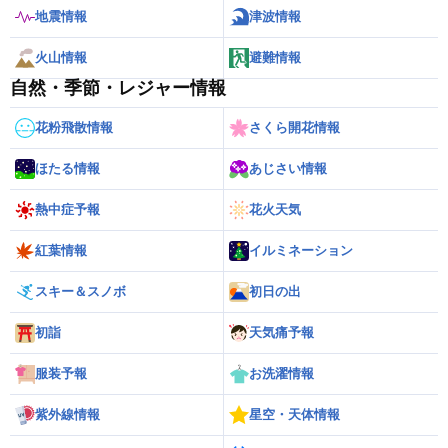
地震情報
津波情報
火山情報
避難情報
自然・季節・レジャー情報
花粉飛散情報
さくら開花情報
ほたる情報
あじさい情報
熱中症予報
花火天気
紅葉情報
イルミネーション
スキー＆スノボ
初日の出
初詣
天気痛予報
服装予報
お洗濯情報
紫外線情報
星空・天体情報