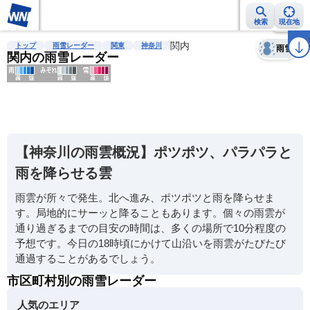
検索
現在地
天気
台風
雨雲レーダー
台風情報
地震情報
関内
警報・注意報
2週間天気
ラ
トップ
雨雪レーダー
関東
神奈川
雨雪
関内の雨雪レーダー
明
る
い
【神奈川の雨雲概況】ポツポツ、パラパラと
暗
雨を降らせる雲
い
雨雲が所々で発生。北へ進み、ポツポツと雨を降らせま
薄
す。局地的にサーッと降ることもあります。個々の雨雲が
い
通り過ぎるまでの目安の時間は、多くの場所で10分程度の
濃
予想です。今日の18時頃にかけて山沿いを雨雲がたびたび
い
通過することがあるでしょう。
市区町村別の雨雪レーダー
人気のエリア