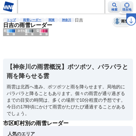
検索
現在地
天気
台風
雨雲レーダー
台風情報
地震情報
日吉
警報・注意報
2週間天気
ラ
トップ
雨雪レーダー
関東
神奈川
雨雪
日吉の雨雪レーダー
明
る
い
【神奈川の雨雲概況】ポツポツ、パラパラと
暗
雨を降らせる雲
い
雨雲は北西へ進み、ポツポツと雨を降らせます。局地的に
薄
パラパラと降ることもあります。個々の雨雲が通り過ぎる
い
までの目安の時間は、多くの場所で10分程度の予想です。
濃
今日の17時頃にかけて雨雲がたびたび通過することがある
い
でしょう。
市区町村別の雨雪レーダー
人気のエリア