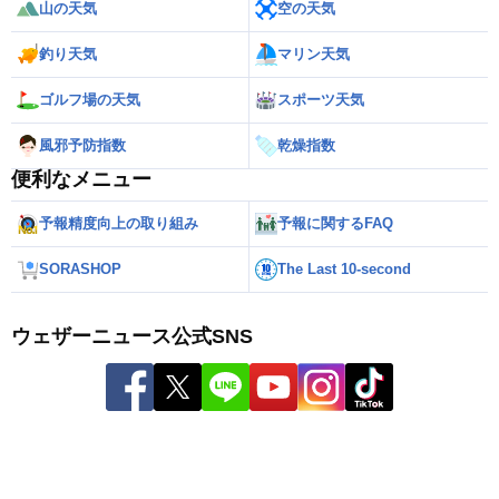
山の天気
空の天気
釣り天気
マリン天気
ゴルフ場の天気
スポーツ天気
風邪予防指数
乾燥指数
便利なメニュー
予報精度向上の取り組み
予報に関するFAQ
SORASHOP
The Last 10-second
ウェザーニュース公式SNS