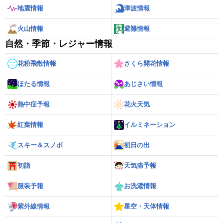
地震情報
津波情報
火山情報
避難情報
自然・季節・レジャー情報
花粉飛散情報
さくら開花情報
ほたる情報
あじさい情報
熱中症予報
花火天気
紅葉情報
イルミネーション
スキー＆スノボ
初日の出
初詣
天気痛予報
服装予報
お洗濯情報
紫外線情報
星空・天体情報