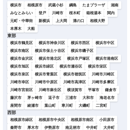
横浜市
相模原市
武蔵小杉
綱島
たまプラーザ
湘南
みなとみらい
登戸
川崎市
桜木町
箱根湯本
関内
元町・中華街
新横浜
上大岡
溝の口
相模大野
本厚木
大船
東部
横浜市鶴見区
横浜市神奈川区
横浜市西区
横浜市中区
横浜市南区
横浜市保土ケ谷区
横浜市磯子区
横浜市金沢区
横浜市港北区
横浜市戸塚区
横浜市港南区
横浜市旭区
横浜市緑区
横浜市瀬谷区
横浜市栄区
横浜市泉区
横浜市青葉区
横浜市都筑区
川崎市川崎区
川崎市幸区
川崎市中原区
川崎市高津区
川崎市多摩区
川崎市宮前区
川崎市麻生区
横須賀市
平塚市
鎌倉市
藤沢市
茅ヶ崎市
逗子市
三浦市
大和市
海老名市
座間市
綾瀬市
葉山町
寒川町
大磯町
二宮町
西部
相模原市緑区
相模原市中央区
相模原市南区
小田原市
秦野市
厚木市
伊勢原市
南足柄市
中井町
大井町