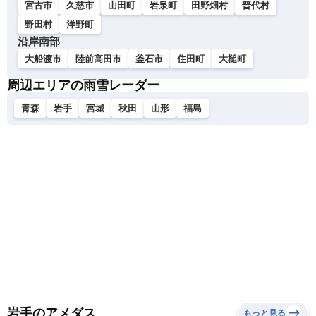
宮古市
久慈市
山田町
岩泉町
田野畑村
普代村
野田村
洋野町
沿岸南部
大船渡市
陸前高田市
釜石市
住田町
大槌町
周辺エリアの雨雪レーダー
青森
岩手
宮城
秋田
山形
福島
岩手のアメダス
もっと見る