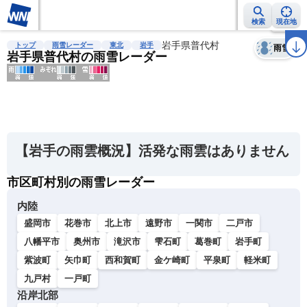
検索
現在地
天気
台風
雨雲レーダー
台風情報
地震情報
岩手県普代村
警報・注意報
2週間天気
ラ
トップ
雨雪レーダー
東北
岩手
雨雪
岩手県普代村の雨雪レーダー
明
る
い
【岩手の雨雲概況】活発な雨雲はありません
暗
い
市区町村別の雨雪レーダー
内陸
薄
盛岡市
花巻市
北上市
遠野市
一関市
二戸市
い
濃
八幡平市
奥州市
滝沢市
雫石町
葛巻町
岩手町
い
紫波町
矢巾町
西和賀町
金ケ崎町
平泉町
軽米町
九戸村
一戸町
沿岸北部