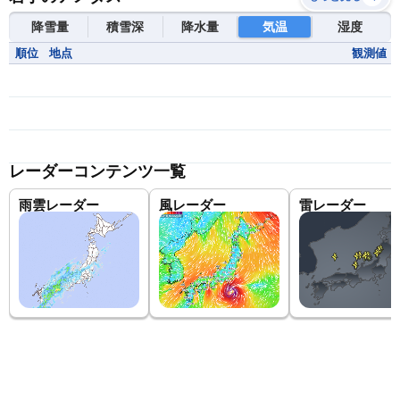
降雪量
積雪深
降水量
気温
湿度
順位
地点
観測値
レーダーコンテンツ一覧
雨雲レーダー
風レーダー
雷レーダー