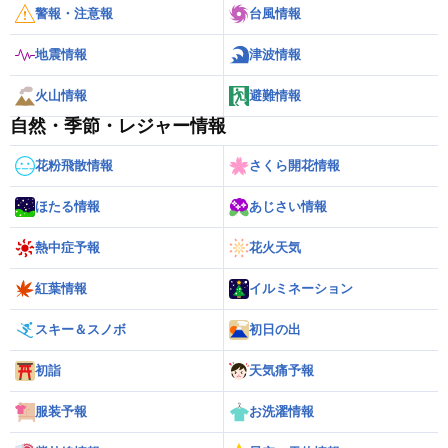
警報・注意報
台風情報
地震情報
津波情報
火山情報
避難情報
自然・季節・レジャー情報
花粉飛散情報
さくら開花情報
ほたる情報
あじさい情報
熱中症予報
花火天気
紅葉情報
イルミネーション
スキー＆スノボ
初日の出
初詣
天気痛予報
服装予報
お洗濯情報