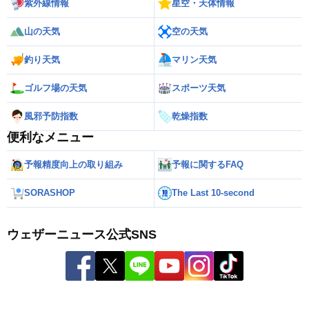
紫外線情報
星空・天体情報
山の天気
空の天気
釣り天気
マリン天気
ゴルフ場の天気
スポーツ天気
風邪予防指数
乾燥指数
便利なメニュー
予報精度向上の取り組み
予報に関するFAQ
SORASHOP
The Last 10-second
ウェザーニュース公式SNS