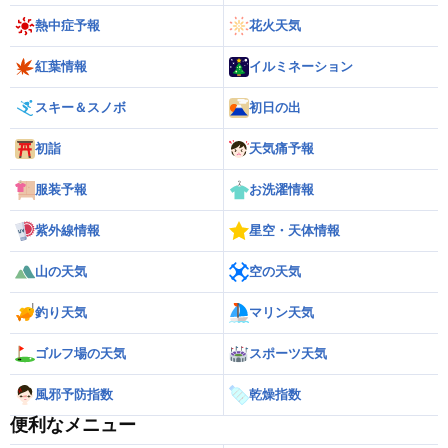
熱中症予報
花火天気
紅葉情報
イルミネーション
スキー＆スノボ
初日の出
初詣
天気痛予報
服装予報
お洗濯情報
紫外線情報
星空・天体情報
山の天気
空の天気
釣り天気
マリン天気
ゴルフ場の天気
スポーツ天気
風邪予防指数
乾燥指数
便利なメニュー