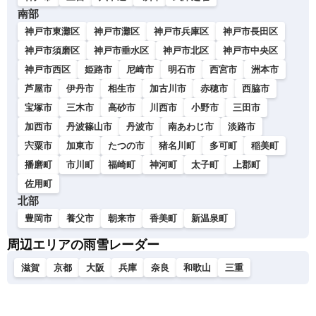
南部
神戸市東灘区
神戸市灘区
神戸市兵庫区
神戸市長田区
神戸市須磨区
神戸市垂水区
神戸市北区
神戸市中央区
神戸市西区
姫路市
尼崎市
明石市
西宮市
洲本市
芦屋市
伊丹市
相生市
加古川市
赤穂市
西脇市
宝塚市
三木市
高砂市
川西市
小野市
三田市
加西市
丹波篠山市
丹波市
南あわじ市
淡路市
宍粟市
加東市
たつの市
猪名川町
多可町
稲美町
播磨町
市川町
福崎町
神河町
太子町
上郡町
佐用町
北部
豊岡市
養父市
朝来市
香美町
新温泉町
周辺エリアの雨雪レーダー
滋賀
京都
大阪
兵庫
奈良
和歌山
三重