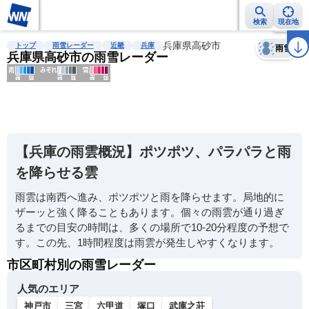
検索
現在地
天気
台風
雨雲レーダー
台風情報
地震情報
兵庫県高砂市
警報・注意報
2週間天気
ラ
トップ
雨雪レーダー
近畿
兵庫
雨雪
兵庫県高砂市の雨雪レーダー
明
る
い
【兵庫の雨雲概況】ポツポツ、パラパラと雨
暗
を降らせる雲
い
雨雲は南西へ進み、ポツポツと雨を降らせます。局地的に
薄
ザーッと強く降ることもあります。個々の雨雲が通り過ぎ
い
るまでの目安の時間は、多くの場所で10-20分程度の予想で
濃
す。この先、1時間程度は雨雲が発生しやすくなります。
い
市区町村別の雨雪レーダー
人気のエリア
神戸市
三宮
六甲道
塚口
武庫之荘