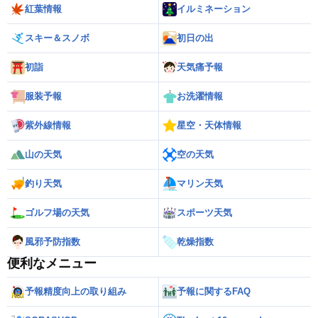
紅葉情報
イルミネーション
スキー＆スノボ
初日の出
初詣
天気痛予報
服装予報
お洗濯情報
紫外線情報
星空・天体情報
山の天気
空の天気
釣り天気
マリン天気
ゴルフ場の天気
スポーツ天気
風邪予防指数
乾燥指数
便利なメニュー
予報精度向上の取り組み
予報に関するFAQ