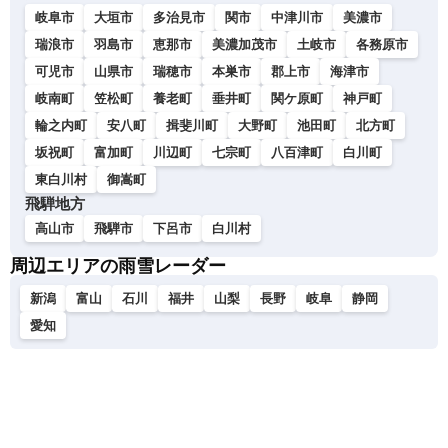
岐阜市
大垣市
多治見市
関市
中津川市
美濃市
瑞浪市
羽島市
恵那市
美濃加茂市
土岐市
各務原市
可児市
山県市
瑞穂市
本巣市
郡上市
海津市
岐南町
笠松町
養老町
垂井町
関ケ原町
神戸町
輪之内町
安八町
揖斐川町
大野町
池田町
北方町
坂祝町
富加町
川辺町
七宗町
八百津町
白川町
東白川村
御嵩町
飛騨地方
高山市
飛騨市
下呂市
白川村
周辺エリアの雨雪レーダー
新潟
富山
石川
福井
山梨
長野
岐阜
静岡
愛知