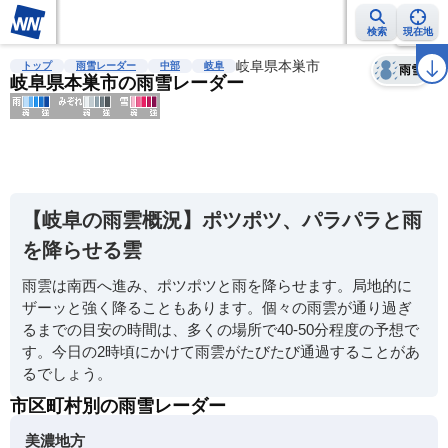
検索
現在地
天気
台風
雨雲レーダー
台風情報
地震情報
岐阜県本巣市
警報・注意報
2週間天気
ラ
トップ
雨雪レーダー
中部
岐阜
雨雪
岐阜県本巣市の雨雪レーダー
明
る
い
【岐阜の雨雲概況】ポツポツ、パラパラと雨
暗
を降らせる雲
い
雨雲は南西へ進み、ポツポツと雨を降らせます。局地的に
薄
ザーッと強く降ることもあります。個々の雨雲が通り過ぎ
い
るまでの目安の時間は、多くの場所で40-50分程度の予想で
濃
す。今日の2時頃にかけて雨雲がたびたび通過することがあ
い
るでしょう。
市区町村別の雨雪レーダー
美濃地方