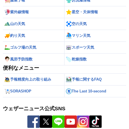
服装予報
お洗濯情報
紫外線情報
星空・天体情報
山の天気
空の天気
釣り天気
マリン天気
ゴルフ場の天気
スポーツ天気
風邪予防指数
乾燥指数
便利なメニュー
予報精度向上の取り組み
予報に関するFAQ
SORASHOP
The Last 10-second
ウェザーニュース公式SNS