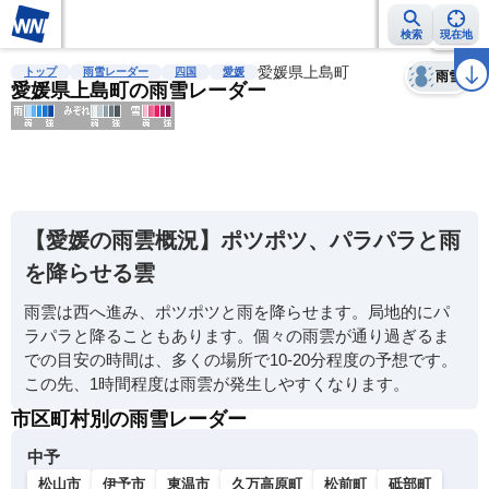
検索
現在地
天気
台風
雨雲レーダー
台風情報
地震情報
愛媛県上島町
警報・注意報
2週間天気
ラ
トップ
雨雪レーダー
四国
愛媛
雨雪
愛媛県上島町の雨雪レーダー
明
る
い
【愛媛の雨雲概況】ポツポツ、パラパラと雨
暗
を降らせる雲
い
雨雲は西へ進み、ポツポツと雨を降らせます。局地的にパ
薄
ラパラと降ることもあります。個々の雨雲が通り過ぎるま
い
での目安の時間は、多くの場所で10-20分程度の予想です。
濃
この先、1時間程度は雨雲が発生しやすくなります。
い
市区町村別の雨雪レーダー
中予
松山市
伊予市
東温市
久万高原町
松前町
砥部町