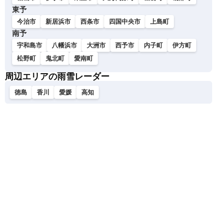
東予
今治市
新居浜市
西条市
四国中央市
上島町
南予
宇和島市
八幡浜市
大洲市
西予市
内子町
伊方町
松野町
鬼北町
愛南町
周辺エリアの雨雪レーダー
徳島
香川
愛媛
高知