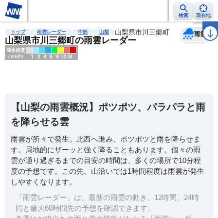
検索
現在地
天気
台風
雨雲レーダー
台風情報
地震情報
山梨県市川三郷町
警報・注意報
2週間天気
ラ
トップ
雨雲レーダー
中部
山梨
雨雲
山梨県市川三郷町の雨雲レーダー
明
る
い
【山梨の雨雲概況】ポツポツ、パラパラと雨
暗
を降らせる雲
い
雨雲が所々で発生。北西へ進み、ポツポツと雨を降らせま
薄
す。局地的にザーッと強く降ることもあります。個々の雨
い
雲が通り過ぎるまでの目安の時間は、多くの場所で10分程
濃
度の予想です。この先、山沿いでは1時間程度は雨雲が発生
い
しやすくなります。
「雨雲レーダー」は、最新の雨雲の動き、12時間、24時
間と最大60時間先の予想を確認できます。