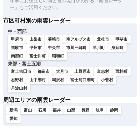
冬季にお役立ちの雨と雪の境目がわかる「雨雪レーダ
ー」もご活用ください。
市区町村別の雨雲レーダー
中・西部
甲府市
山梨市
韮崎市
南アルプス市
北杜市
甲斐市
笛吹市
甲州市
中央市
市川三郷町
早川町
身延町
南部町
富士川町
昭和町
東部・富士五湖
富士吉田市
都留市
大月市
上野原市
道志村
西桂町
忍野村
山中湖村
鳴沢村
富士河口湖町
小菅村
丹波山村
周辺エリアの雨雲レーダー
新潟
富山
石川
福井
山梨
長野
岐阜
静岡
愛知