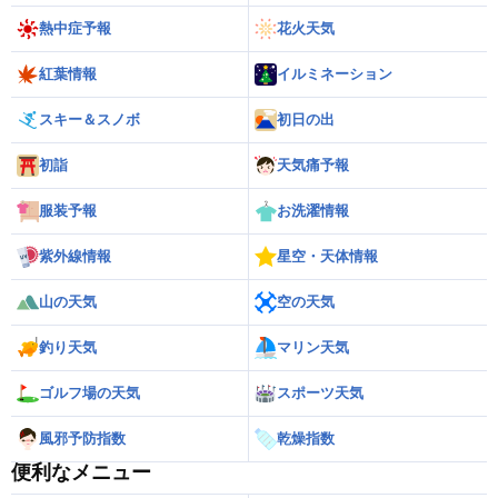
熱中症予報
花火天気
紅葉情報
イルミネーション
スキー＆スノボ
初日の出
初詣
天気痛予報
服装予報
お洗濯情報
紫外線情報
星空・天体情報
山の天気
空の天気
釣り天気
マリン天気
ゴルフ場の天気
スポーツ天気
風邪予防指数
乾燥指数
便利なメニュー