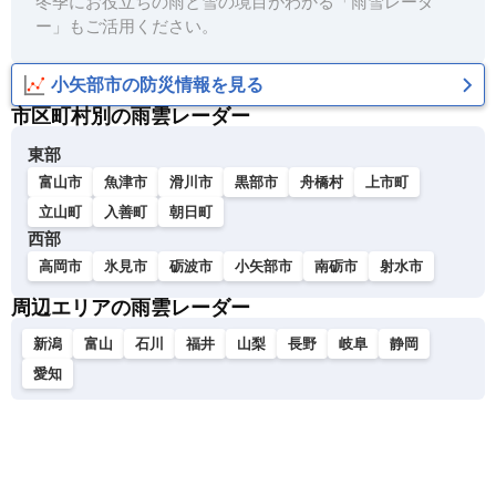
冬季にお役立ちの雨と雪の境目がわかる「雨雪レーダ
ー」もご活用ください。
小矢部市の防災情報を見る
市区町村別の雨雲レーダー
東部
富山市
魚津市
滑川市
黒部市
舟橋村
上市町
立山町
入善町
朝日町
西部
高岡市
氷見市
砺波市
小矢部市
南砺市
射水市
周辺エリアの雨雲レーダー
新潟
富山
石川
福井
山梨
長野
岐阜
静岡
愛知