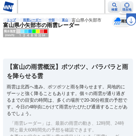
検索
現在地
天気
台風
雨雲レーダー
台風情報
地震情報
富山県小矢部市
警報・注意報
2週間天気
ラ
トップ
雨雲レーダー
中部
富山
雨雲
富山県小矢部市の雨雲レーダー
明
る
い
【富山の雨雲概況】ポツポツ、パラパラと雨
暗
を降らせる雲
い
雨雲は北西へ進み、ポツポツと雨を降らせます。局地的に
薄
ザーッと強く降ることもあります。個々の雨雲が通り過ぎ
い
るまでの目安の時間は、多くの場所で20-30分程度の予想で
濃
す。今日の4時頃にかけて雨雲がたびたび通過することがあ
い
るでしょう。
「雨雲レーダー」は、最新の雨雲の動き、12時間、24時
間と最大60時間先の予想を確認できます。