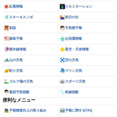
紅葉情報
イルミネーション
スキー＆スノボ
初日の出
初詣
天気痛予報
服装予報
お洗濯情報
紫外線情報
星空・天体情報
山の天気
空の天気
釣り天気
マリン天気
ゴルフ場の天気
スポーツ天気
風邪予防指数
乾燥指数
便利なメニュー
予報精度向上の取り組み
予報に関するFAQ