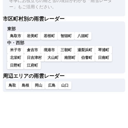
冬季にお役立ちの雨と雪の境目がわかる「雨雪レーダ
ー」もご活用ください。
市区町村別の雨雲レーダー
東部
鳥取市
岩美町
若桜町
智頭町
八頭町
中・西部
米子市
倉吉市
境港市
三朝町
湯梨浜町
琴浦町
北栄町
日吉津村
大山町
南部町
伯耆町
日南町
日野町
江府町
周辺エリアの雨雲レーダー
鳥取
島根
岡山
広島
山口