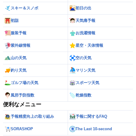
スキー＆スノボ
初日の出
初詣
天気痛予報
服装予報
お洗濯情報
紫外線情報
星空・天体情報
山の天気
空の天気
釣り天気
マリン天気
ゴルフ場の天気
スポーツ天気
風邪予防指数
乾燥指数
便利なメニュー
予報精度向上の取り組み
予報に関するFAQ
SORASHOP
The Last 10-second