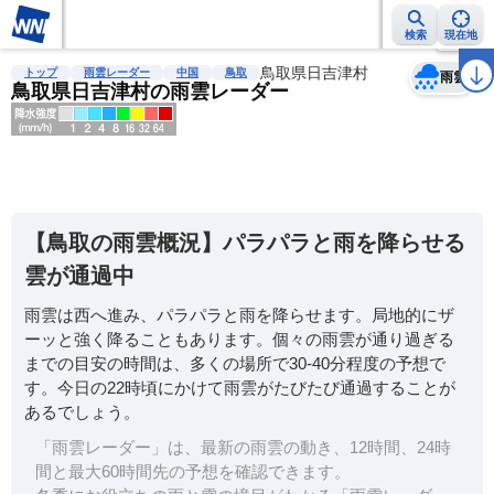
検索
現在地
天気
台風
雨雲レーダー
台風情報
地震情報
鳥取県日吉津村
警報・注意報
2週間天気
ラ
トップ
雨雲レーダー
中国
鳥取
雨雲
鳥取県日吉津村の雨雲レーダー
明
る
い
【鳥取の雨雲概況】パラパラと雨を降らせる
暗
雲が通過中
い
雨雲は西へ進み、パラパラと雨を降らせます。局地的にザ
薄
ーッと強く降ることもあります。個々の雨雲が通り過ぎる
い
までの目安の時間は、多くの場所で30-40分程度の予想で
濃
す。今日の22時頃にかけて雨雲がたびたび通過することが
い
あるでしょう。
「雨雲レーダー」は、最新の雨雲の動き、12時間、24時
間と最大60時間先の予想を確認できます。