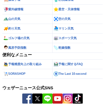
紫外線情報
星空・天体情報
山の天気
空の天気
釣り天気
マリン天気
ゴルフ場の天気
スポーツ天気
風邪予防指数
乾燥指数
便利なメニュー
予報精度向上の取り組み
予報に関するFAQ
SORASHOP
The Last 10-second
ウェザーニュース公式SNS