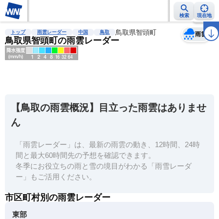
検索
現在地
天気
台風
雨雲レーダー
台風情報
地震情報
鳥取県智頭町
警報・注意報
2週間天気
ラ
トップ
雨雲レーダー
中国
鳥取
雨雲
鳥取県智頭町の雨雲レーダー
明
る
い
【鳥取の雨雲概況】目立った雨雲はありませ
暗
ん
い
「雨雲レーダー」は、最新の雨雲の動き、12時間、24時
薄
間と最大60時間先の予想を確認できます。
い
冬季にお役立ちの雨と雪の境目がわかる「雨雪レーダ
濃
ー」もご活用ください。
い
市区町村別の雨雲レーダー
東部