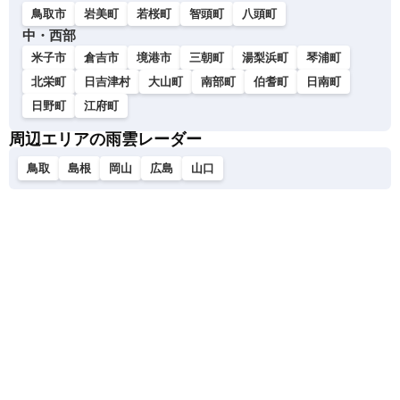
鳥取市
岩美町
若桜町
智頭町
八頭町
中・西部
米子市
倉吉市
境港市
三朝町
湯梨浜町
琴浦町
北栄町
日吉津村
大山町
南部町
伯耆町
日南町
日野町
江府町
周辺エリアの雨雲レーダー
鳥取
島根
岡山
広島
山口