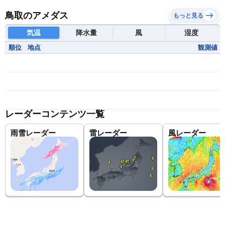
鳥取のアメダス
もっと見る
気温
降水量
風
湿度
順位
地点
観測値
レーダーコンテンツ一覧
雨雪レーダー
雷レーダー
風レーダー