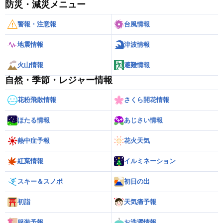
防災・減災メニュー
警報・注意報
台風情報
地震情報
津波情報
火山情報
避難情報
自然・季節・レジャー情報
花粉飛散情報
さくら開花情報
ほたる情報
あじさい情報
熱中症予報
花火天気
紅葉情報
イルミネーション
スキー＆スノボ
初日の出
初詣
天気痛予報
服装予報
お洗濯情報